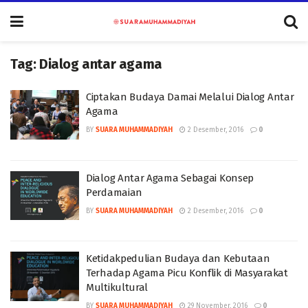
Tag:
Dialog antar agama
Ciptakan Budaya Damai Melalui Dialog Antar
Agama
BY
SUARA MUHAMMADIYAH
2 Desember, 2016
0
Dialog Antar Agama Sebagai Konsep
Perdamaian
BY
SUARA MUHAMMADIYAH
2 Desember, 2016
0
Ketidakpedulian Budaya dan Kebutaan
Terhadap Agama Picu Konflik di Masyarakat
Multikultural
BY
SUARA MUHAMMADIYAH
29 November, 2016
0