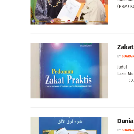
(PRM) Ko
Zakat
BY
SUARA 
Judul 
Lazis M
: X, M
Dunia
BY
SUARA 