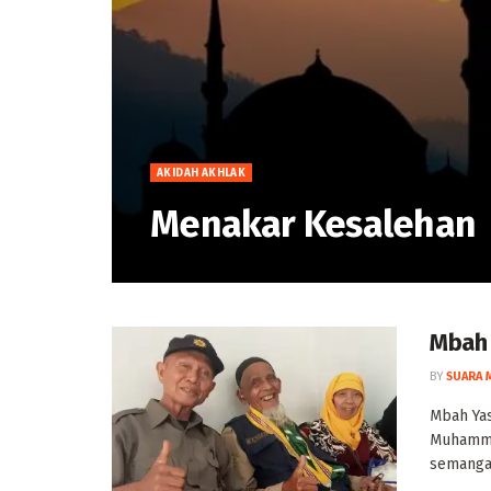
AKIDAH AKHLAK
Menakar Kesalehan
Mbah 
BY
SUARA 
Mbah Ya
Muhamma
semangat