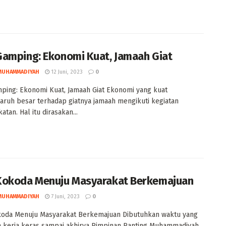
amping: Ekonomi Kuat, Jamaah Giat
MUHAMMADIYAH
12 Juni, 2023
0
ing: Ekonomi Kuat, Jamaah Giat Ekonomi yang kuat
ruh besar terhadap giatnya jamaah mengikuti kegiatan
atan. Hal itu dirasakan...
okoda Menuju Masyarakat Berkemajuan
MUHAMMADIYAH
7 Juni, 2023
0
oda Menuju Masyarakat Berkemajuan Dibutuhkan waktu yang
 kerja keras sampai akhirya Pimpinan Ranting Muhammadiyah