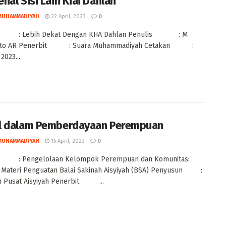
nal Sisi Lain Kiai Dahlan
MUHAMMADIYAH
22 April, 2023
0
: Lebih Dekat Dengan KHA Dahlan Penulis : M
anto AR Penerbit : Suara Muhammadiyah Cetakan :
2023...
 dalam Pemberdayaan Perempuan
MUHAMMADIYAH
15 April, 2023
0
: Pengelolaan Kelompok Perempuan dan Komunitas:
 Materi Penguatan Balai Sakinah Aisyiyah (BSA) Penyusun :
n Pusat Aisyiyah Penerbit ...