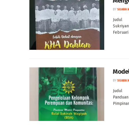
Menge
BY
SUARA 
Judul 
Sukriy
Februari 
Model
BY
SUARA 
Judul 
Panduan
Pimpina