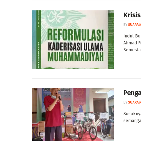
Krisi
BY
SUARA 
Judul Bu
Ahmad Fih
Semesta I
Penga
BY
SUARA 
Sosoknya
semangat