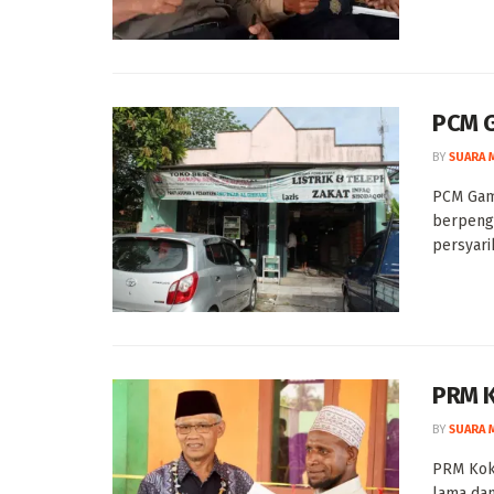
PCM G
BY
SUARA 
PCM Gamp
berpenga
persyarik
PRM K
BY
SUARA 
PRM Kok
lama dan