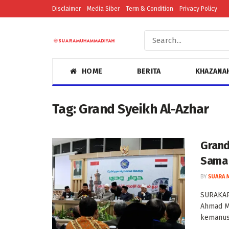
Disclaimer
Media Siber
Term & Condition
Privacy Policy
HOME
BERITA
KHAZANA
Tag:
Grand Syeikh Al-Azhar
Grand 
Sama
BY
SUARA 
SURAKART
Ahmad M
kemanusi