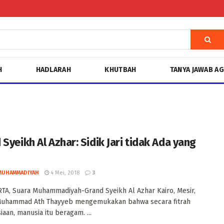
H
HADLARAH
KHUTBAH
TANYA JAWAB A
Syeikh Al Azhar: Sidik Jari tidak Ada yang
MUHAMMADIYAH
4 Mei, 2018
3
A, Suara Muhammadiyah-Grand Syeikh Al Azhar Kairo, Mesir,
uhammad Ath Thayyeb mengemukakan bahwa secara fitrah
aan, manusia itu beragam. ...