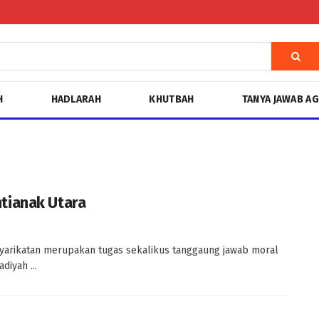
H
HADLARAH
KHUTBAH
TANYA JAWAB A
tianak Utara
yarikatan merupakan tugas sekalikus tanggaung jawab moral
iyah ...