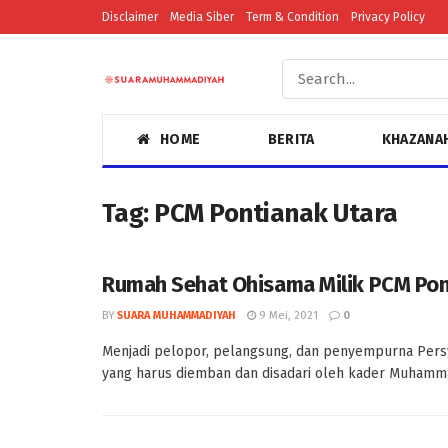
Disclaimer
Media Siber
Term & Condition
Privacy Policy
HOME
BERITA
KHAZANA
Tag:
PCM Pontianak Utara
Rumah Sehat Ohisama Milik PCM Pon
BY
SUARA MUHAMMADIYAH
9 Mei, 2021
0
Menjadi pelopor, pelangsung, dan penyempurna Pers
yang harus diemban dan disadari oleh kader Muhammad