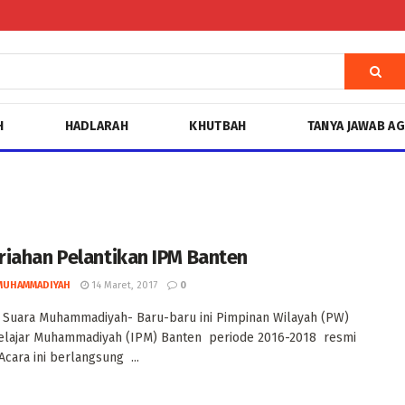
H
HADLARAH
KHUTBAH
TANYA JAWAB A
iahan Pelantikan IPM Banten
MUHAMMADIYAH
14 Maret, 2017
0
 Suara Muhammadiyah- Baru-baru ini Pimpinan Wilayah (PW)
Pelajar Muhammadiyah (IPM) Banten periode 2016-2018 resmi
 Acara ini berlangsung ...