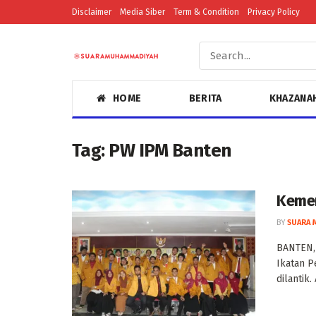
Disclaimer
Media Siber
Term & Condition
Privacy Policy
HOME
BERITA
KHAZANA
Tag:
PW IPM Banten
Kemer
BY
SUARA 
BANTEN,
Ikatan 
dilantik.