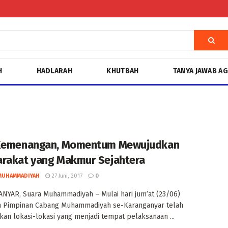
H
HADLARAH
KHUTBAH
TANYA JAWAB A
 Kemenangan, Momentum Mewujudkan
rakat yang Makmur Sejahtera
MUHAMMADIYAH
27 Juni, 2017
0
YAR, Suara Muhammadiyah – Mulai hari jum’at (23/06)
h Pimpinan Cabang Muhammadiyah se-Karanganyar telah
an lokasi-lokasi yang menjadi tempat pelaksanaan ...