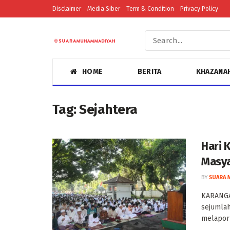
Disclaimer
Media Siber
Term & Condition
Privacy Policy
HOME
BERITA
KHAZANA
Tag:
Sejahtera
Hari
Masya
BY
SUARA 
KARANGAN
sejumla
melapork