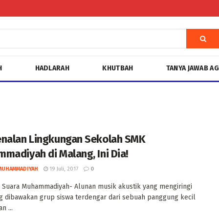
H
HADLARAH
KHUTBAH
TANYA JAWAB A
nalan Lingkungan Sekolah SMK
madiyah di Malang, Ini Dia!
MUHAMMADIYAH
19 Juli, 2017
0
 Suara Muhammadiyah- Alunan musik akustik yang mengiringi
g dibawakan grup siswa terdengar dari sebuah panggung kecil
n ...