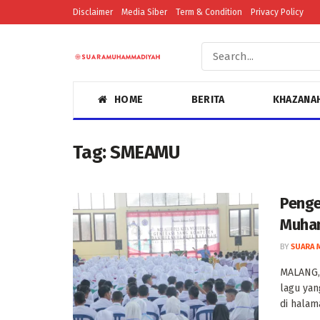
Disclaimer
Media Siber
Term & Condition
Privacy Policy
HOME
BERITA
KHAZANA
Tag:
SMEAMU
Penge
Muham
BY
SUARA 
MALANG,
lagu yan
di halama