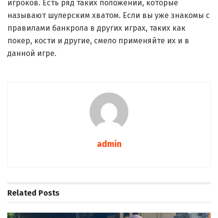
игроков. Есть ряд таких положений, которые
называют шулерским хватом. Если вы уже знакомы с
правилами банкрола в других играх, таких как
покер, кости и другие, смело применяйте их и в
данной игре.
admin
Related
Posts