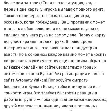
более чем за троих).Сплит – это ситуация, когда
первые две карты у игрока выпадают одного ранга.
Также это невероятно захватывающая игра,
особенно, когда побеждаешь. Ваш противник может
принять любое решение и вы не сможете узнать,
сильная ли у него рука на самом деле. Первую карту
получает крайняя правая рука. В наше время
интернет казино — это важная часть индустрии
азарта. Но в основном каждое казино может вносить
коррективы в уже существующие правила. Играть в
Блекджек онлайн на сайте бесплатных игровых
автоматов казино Вулкан без регистрации и смс на
сайте Avtomaty Vulkan! Попробуйте сыграть
бесплатно в Вулкан Вегас, чтобы вникнуть во все
тонкости игры. Это требует быстроты реакции и
работы в группе — пока один занимается «вбросом»,
другой отвлекает внимание дилера и остальных