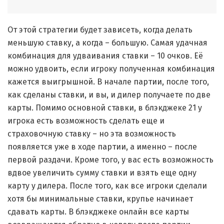
От этой стратегии будет зависеть, когда делать
меньшую ставку, а когда – большую. Самая удачная
комбинация для удваивания ставки – 10 очков. Её
можно удвоить, если игроку полученная комбинация
кажется выигрышной. В начале партии, после того,
как сделаны ставки, и вы, и дилер получаете по две
карты. Помимо основной ставки, в блэкджеке 21 у
игрока есть возможность сделать еще и
страховочную ставку – но эта возможность
появляется уже в ходе партии, а именно – после
первой раздачи. Кроме того, у вас есть возможность
вдвое увеличить сумму ставки и взять еще одну
карту у дилера. После того, как все игроки сделали
хотя бы минимальные ставки, крупье начинает
сдавать карты. В блэкджеке онлайн все карты