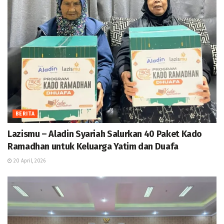
BERITA
Lazismu – Aladin Syariah Salurkan 40 Paket Kado
Ramadhan untuk Keluarga Yatim dan Duafa
20 April, 2026