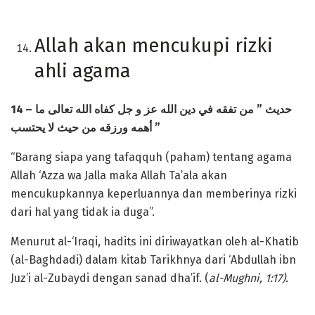
Allah akan mencukupi rizki
ahli agama
14 –
تفقه في دين الله عز و جل كفاه الله تعالى ما
من
”
حديث
أهمه ورزقه من حيث لا يحتسب
”
“Barang siapa yang tafaqquh (paham) tentang agama
Allah ‘Azza wa Jalla maka Allah Ta’ala akan
mencukupkannya keperluannya dan memberinya rizki
dari hal yang tidak ia duga”.
Menurut al-‘Iraqi, hadits ini diriwayatkan oleh al-Khatib
(al-Baghdadi) dalam kitab Tarikhnya dari ‘Abdullah ibn
Juz’i al-Zubaydi dengan sanad dha’if. (
al-Mughni, 1:17).