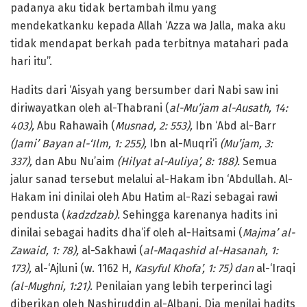
padanya aku tidak bertambah ilmu yang
mendekatkanku kepada Allah ‘Azza wa Jalla, maka aku
tidak mendapat berkah pada terbitnya matahari pada
hari itu”.
Hadits dari ‘Aisyah yang bersumber dari Nabi saw ini
diriwayatkan oleh al-Thabrani (
al-Mu’jam al-Ausath, 14:
403),
Abu Rahawaih (
Musnad, 2: 553),
Ibn ‘Abd al-Barr
(Jami’ Bayan al-‘Ilm, 1: 255),
Ibn al-Muqri’i
(Mu’jam, 3:
337),
dan Abu Nu’aim
(Hilyat al-Auliya’, 8: 188).
Semua
jalur sanad tersebut melalui al-Hakam ibn ‘Abdullah. Al-
Hakam ini dinilai oleh Abu Hatim al-Razi sebagai rawi
pendusta (
kadzdzab).
Sehingga karenanya hadits ini
dinilai sebagai hadits dha’if oleh al-Haitsami (
Majma’ al-
Zawaid, 1: 78),
al-Sakhawi (
al-Maqashid al-Hasanah, 1:
173),
al-‘Ajluni (w. 1162 H,
Kasyful Khofa’, 1: 75) dan
al-‘Iraqi
(al-Mughni, 1:21).
Penilaian yang lebih terperinci lagi
diberikan oleh Nashiruddin al-Albani. Dia menilai hadits