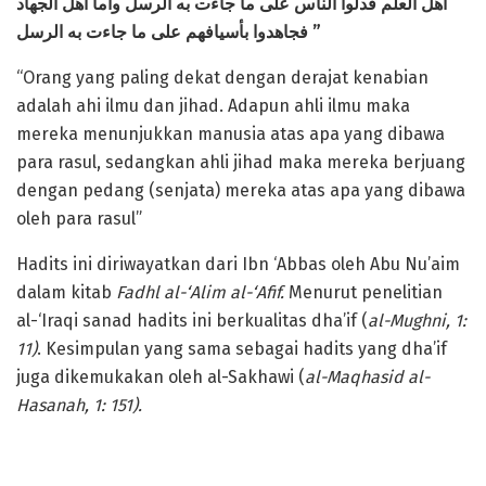
أهل العلم فدلوا الناس على ما جاءت به الرسل وأما أهل الجهاد
فجاهدوا بأسيافهم على ما جاءت به الرسل
”
“Orang yang paling dekat dengan derajat kenabian
adalah ahi ilmu dan jihad. Adapun ahli ilmu maka
mereka menunjukkan manusia atas apa yang dibawa
para rasul, sedangkan ahli jihad maka mereka berjuang
dengan pedang (senjata) mereka atas apa yang dibawa
oleh para rasul”
Hadits ini diriwayatkan dari Ibn ‘Abbas oleh Abu Nu’aim
dalam kitab
Fadhl al-‘Alim al-‘Afif.
Menurut penelitian
al-‘Iraqi sanad hadits ini berkualitas dha’if (
al-Mughni, 1:
11)
. Kesimpulan yang sama sebagai hadits yang dha’if
juga dikemukakan oleh al-Sakhawi (
al-Maqhasid al-
Hasanah, 1: 151).