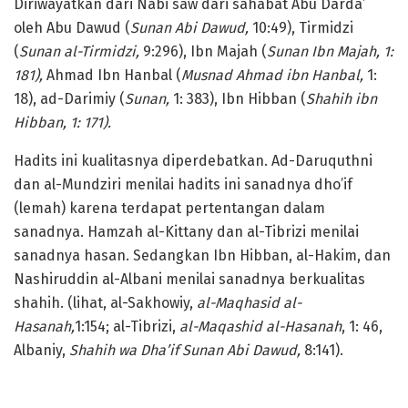
Diriwayatkan dari Nabi saw dari sahabat Abu Darda’
oleh Abu Dawud (
Sunan Abi Dawud,
10:49), Tirmidzi
(
Sunan al-Tirmidzi,
9:296), Ibn Majah (
Sunan Ibn Majah, 1:
181),
Ahmad Ibn Hanbal (
Musnad Ahmad ibn Hanbal,
1:
18), ad-Darimiy (
Sunan,
1: 383), Ibn Hibban (
Shahih ibn
Hibban, 1: 171).
Hadits ini kualitasnya diperdebatkan. Ad-Daruquthni
dan al-Mundziri menilai hadits ini sanadnya dho’if
(lemah) karena terdapat pertentangan dalam
sanadnya. Hamzah al-Kittany dan al-Tibrizi menilai
sanadnya hasan. Sedangkan Ibn Hibban, al-Hakim, dan
Nashiruddin al-Albani menilai sanadnya berkualitas
shahih. (lihat, al-Sakhowiy,
al-Maqhasid al-
Hasanah,
1:154; al-Tibrizi,
al-Maqashid al-Hasanah
, 1: 46,
Albaniy,
Shahih wa Dha’if Sunan Abi Dawud,
8:141).