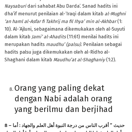
Naysaburi
dari sahabat Abu Darda’. Sanad hadits ini
dha’if menurut penilaian al-‘Iraqi dalam kitab
al-Mughni
‘an haml al-Asfar fi Takhrij ma fil Ihya’ min al-Akhbar
(1:
10). Al-‘Ajluni, sebagaimana dikemukakan oleh al-Suyuti
dalam kitab
Jami’ al-Ahadits
(11:61) menilai hadits ini
merupakan hadits
maudhu’ (palsu).
Penilaian sebagai
hadits palsu juga dikemukakan oleh al-Ridho al-
Shaghani dalam kitab
Maudhu’at al-Shaghaniy
(1:2).
Orang yang paling dekat
dengan Nabi adalah orang
yang berilmu dan berjihad
8 –
أما
:
الناس من درجة النبوة أهل العلم والجهاد
أقرب
”
حديث