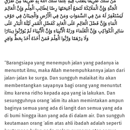
مَنْ
سَلَكَ طَرِيقًا يَطْلُبُ فِيهِ عِلْمًا سَلَكَ اللَّهُ بِهِ طَرِيقًا مِنْ طُرُقِ
الْجَنَّةِ وَإِنَّ الْمَلَائِكَةَ لَتَضَعُ أَجْنِحَتَهَا رِضًا لِطَالِبِ الْعِلْمِ وَإِنَّ الْعَالِمَ
لَيَسْتَغْفِرُ لَهُ مَنْ فِي السَّمَوَاتِ وَمَنْ فِي الْأَرْضِ وَالْحِيتَانُ فِي جَوْفِ
الْمَاءِ وَإِنَّ فَضْلَ الْعَالِمِ عَلَى الْعَابِدِ كَفَضْلِ الْقَمَرِ لَيْلَةَ الْبَدْرِ عَلَى
سَائِرِ الْكَوَاكِبِ وَإِنَّ الْعُلَمَاءَ وَرَثَةُ الْأَنْبِيَاءِ وَإِنَّ الْأَنْبِيَاءَ لَمْ يُوَرِّثُوا دِينَارًا
وَلَا دِرْهَمًا وَرَّثُوا الْعِلْمَ فَمَنْ أَخَذَهُ أَخَذَ بِحَظٍّ وَافِرٍ
“Barangsiapa yang menempuh jalan yang padanya ia
menuntut ilmu, maka Allah menempuhkannya jalan dari
jalan-jalan ke surga. Dan sungguh malaikat itu akan
membentangkan sayapnya bagi orang yang menuntut
ilmu karena ridho kepada apa yang ia lakukan. Dan
sesungguhnya orang ‘alim itu akan memintakan ampun
baginya semua yang ada di langit dan semua yang ada
di bumi hingga ikan yang ada di dalam air. Dan sungguh
keutamaan orang ‘alim atas ahli ibadah adalah seperti