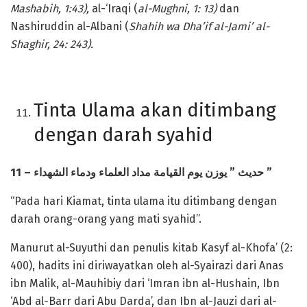
Mashabih, 1:43),
al-‘Iraqi (
al-Mughni, 1: 13)
dan
Nashiruddin al-Albani (
Shahih wa Dha’if al-Jami’ al-
Shaghir, 24: 243).
Tinta Ulama akan ditimbang
dengan darah syahid
11 –
يوم القيامة مداد العلماء ودماء الشهداء
يوزن
”
حديث
”
“Pada hari Kiamat, tinta ulama itu ditimbang dengan
darah orang-orang yang mati syahid”.
Manurut al-Suyuthi dan penulis kitab Kasyf al-Khofa’ (2:
400), hadits ini diriwayatkan oleh al-Syairazi dari Anas
ibn Malik, al-Mauhibiy dari ‘Imran ibn al-Hushain, Ibn
‘Abd al-Barr dari Abu Darda’, dan Ibn al-Jauzi dari al-