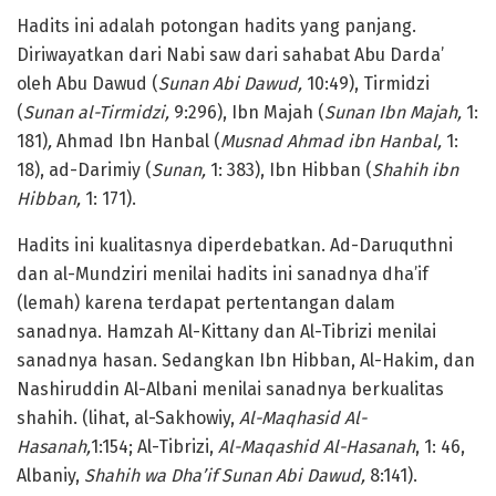
Hadits ini adalah potongan hadits yang panjang.
Diriwayatkan dari Nabi saw dari sahabat Abu Darda’
oleh Abu Dawud (
Sunan Abi Dawud,
10:49), Tirmidzi
(
Sunan al-Tirmidzi,
9:296), Ibn Majah (
Sunan Ibn Majah,
1:
181)
,
Ahmad Ibn Hanbal (
Musnad Ahmad ibn Hanbal,
1:
18), ad-Darimiy (
Sunan,
1: 383), Ibn Hibban (
Shahih ibn
Hibban,
1: 171).
Hadits ini kualitasnya diperdebatkan. Ad-Daruquthni
dan al-Mundziri menilai hadits ini sanadnya dha’if
(lemah) karena terdapat pertentangan dalam
sanadnya. Hamzah Al-Kittany dan Al-Tibrizi menilai
sanadnya hasan. Sedangkan Ibn Hibban, Al-Hakim, dan
Nashiruddin Al-Albani menilai sanadnya berkualitas
shahih. (lihat, al-Sakhowiy,
Al-Maqhasid Al-
Hasanah,
1:154; Al-Tibrizi,
Al-Maqashid Al-Hasanah
, 1: 46,
Albaniy,
Shahih wa Dha’if Sunan Abi Dawud,
8:141).