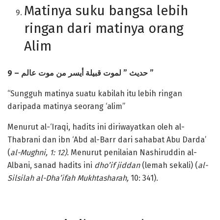
Matinya suku bangsa lebih
ringan dari matinya orang
Alim
9 –
قبيلة أيسر من موت عالم
لموت
”
حديث
”
“Sungguh matinya suatu kabilah itu lebih ringan
daripada matinya seorang ‘alim”
Menurut al-‘Iraqi, hadits ini diriwayatkan oleh al-
Thabrani dan ibn ‘Abd al-Barr dari sahabat Abu Darda’
(
al-Mughni, 1: 12).
Menurut penilaian Nashiruddin al-
Albani, sanad hadits ini
dho’if jiddan
(lemah sekali) (
al-
Silsilah al-Dha’ifah Mukhtasharah,
10: 341).