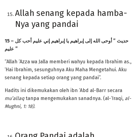
Allah senang kepada hamba-
Nya yang pandai
15 –
الله إلى إبراهيم يا إبراهيم إني عليم أحب كل
أوحى
”
حديث
عليم
”
“Allah ‘Azza wa Jalla memberi wahyu kepada Ibrahim as.,
‘Hai Ibrahim, sesunguhnya Aku Maha Mengetahui. Aku
senang kepada setiap orang yang pandai”.
Hadits ini dikemukakan oleh ibn ‘Abd al-Barr secara
mu’allaq
tanpa mengemukakan sanadnya. (al-‘Iraqi,
al-
Mughni, 1: 18).
Orang Pandai adalah