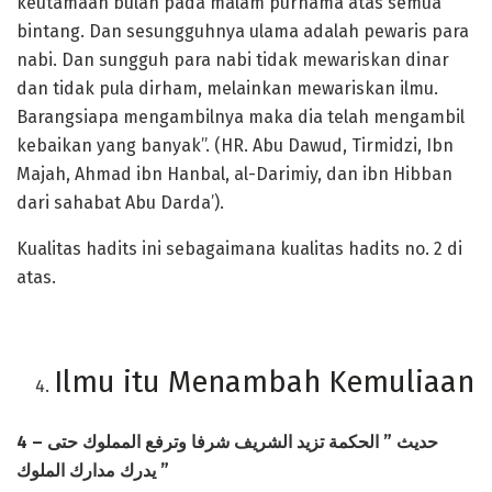
keutamaan bulan pada malam purnama atas semua
bintang. Dan sesungguhnya ulama adalah pewaris para
nabi. Dan sungguh para nabi tidak mewariskan dinar
dan tidak pula dirham, melainkan mewariskan ilmu.
Barangsiapa mengambilnya maka dia telah mengambil
kebaikan yang banyak”. (HR. Abu Dawud, Tirmidzi, Ibn
Majah, Ahmad ibn Hanbal, al-Darimiy, dan ibn Hibban
dari sahabat Abu Darda’).
Kualitas hadits ini sebagaimana kualitas hadits no. 2 di
atas.
Ilmu itu Menambah Kemuliaan
4 –
تزيد الشريف شرفا وترفع المملوك حتى
الحكمة
”
حديث
يدرك مدارك الملوك
”