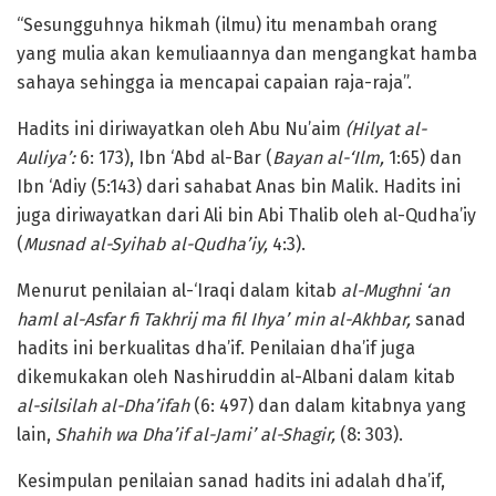
“Sesungguhnya hikmah (ilmu) itu menambah orang
yang mulia akan kemuliaannya dan mengangkat hamba
sahaya sehingga ia mencapai capaian raja-raja”.
Hadits ini diriwayatkan oleh Abu Nu’aim
(Hilyat al-
Auliya’:
6: 173), Ibn ‘Abd al-Bar (
Bayan al-‘Ilm,
1:65) dan
Ibn ‘Adiy (5:143) dari sahabat Anas bin Malik. Hadits ini
juga diriwayatkan dari Ali bin Abi Thalib oleh al-Qudha’iy
(
Musnad al-Syihab al-Qudha’iy,
4:3).
Menurut penilaian al-‘Iraqi dalam kitab
al-Mughni ‘an
haml al-Asfar fi Takhrij ma fil Ihya’ min al-Akhbar,
sanad
hadits ini berkualitas dha’if. Penilaian dha’if juga
dikemukakan oleh Nashiruddin al-Albani dalam kitab
al-silsilah al-Dha’ifah
(6: 497) dan dalam kitabnya yang
lain,
Shahih wa Dha’if al-Jami’ al-Shagir,
(8: 303).
Kesimpulan penilaian sanad hadits ini adalah dha’if,