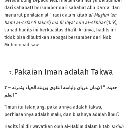
bersambung kepada Nabi melainkan hanya bersumber
dari sahabat) bersumber dari sahabat Abu Darda’ dan
menurut penilaian al-‘Iraqi dalam kitab
al-Mughni ‘an
haml al-Asfar fi Takhrij ma fil Ihya’ min al-Akhbar
(1: 9)
,
sanad hadits ini berkualitas dha’if. Artinya, hadits ini
tidak bisa dibuktikan sebagai bersumber dari Nabi
Muhammad saw.
Pakaian Iman adalah Takwa
7 –
عريان ولباسه التقوى وزينته الحياء وثمرته
الإيمان
”
حديث
العلم
”
“Iman itu telanjang, pakaiannya adalah takwa,
perhiasannya adalah malu, dan buahnya adalah ilmu”.
Hadits ini diriwayatkan oleh al-Hakim dalam kitab
Tarikh