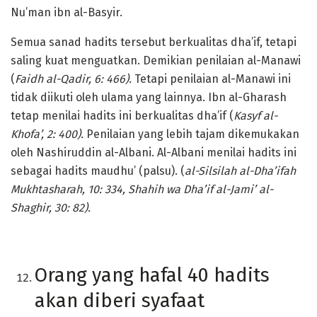
Nu’man ibn al-Basyir.
Semua sanad hadits tersebut berkualitas dha’if, tetapi
saling kuat menguatkan. Demikian penilaian al-Manawi
(
Faidh al-Qadir, 6: 466).
Tetapi penilaian al-Manawi ini
tidak diikuti oleh ulama yang lainnya. Ibn al-Gharash
tetap menilai hadits ini berkualitas dha’if (
Kasyf al-
Khofa’, 2: 400).
Penilaian yang lebih tajam dikemukakan
oleh Nashiruddin al-Albani. Al-Albani menilai hadits ini
sebagai hadits maudhu’ (palsu). (
al-Silsilah al-Dha’ifah
Mukhtasharah, 10: 334, Shahih wa Dha’if al-Jami’ al-
Shaghir, 30: 82).
Orang yang hafal 40 hadits
akan diberi syafaat