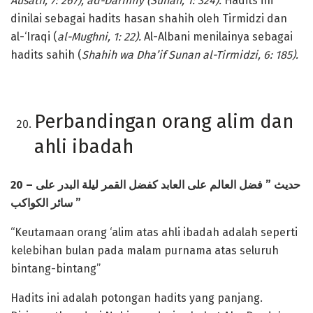
Ausath, 7: 267), ad-Darimiy (Sunan, 1: 324).
Hadits ini
dinilai sebagai hadits hasan shahih oleh Tirmidzi dan
al-‘Iraqi (
al-Mughni, 1: 22).
Al-Albani menilainya sebagai
hadits sahih (
Shahih wa Dha’if Sunan al-Tirmidzi, 6: 185).
Perbandingan orang alim dan
ahli ibadah
20 –
العالم على العابد كفضل القمر ليلة البدر على
فضل
”
حديث
سائر الكواكب
”
“Keutamaan orang ‘alim atas ahli ibadah adalah seperti
kelebihan bulan pada malam purnama atas seluruh
bintang-bintang”
Hadits ini adalah potongan hadits yang panjang.