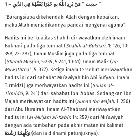
1 –
يُرِدِ اللَّهُ بِهِ خَيْرًا يُفَقِّهْهُ فِي الدِّينِ
مَنْ
”
حديث
”
“Barangsiapa dikehendaki Allah dengan kebaikan,
maka Allah menjadikannya pandai mengenai agama”.
Hadits ini berkualitas shahih diriwayatkan oleh imam
Bukhari pada tiga tempat (
Shahih al-Bukhari,
1: 126, 10:
358, 22: 287), Imam Muslim juga pada tiga tempat
(
Shahih Muslim,
5:239, 5:241, 10:41), Imam Malik (
al-
Muwaththa’
, 5: 377). Ketiga imam tersebut meriwayatkan
hadits ini dari sahabat Mu’awiyah bin Abi Sufyan. Imam
Tirmidzi juga meriwayatkan hadits ini (
Sunan al-
Tirmidzi,
9: 241) dari sahabat Ibn ‘Abbas. Sedangkan Ibn
Majah meriwayatkan hadits ini (
Sunan Ibn Majah,
1: 256)
dari Abu Hurairah. Imam Al-Thabrani meriwayatkan
hadits ini (
al-Mu’jam al-Kabir,
14: 259) dari Mu’awiyah
dengan ada tambahan pada akhir matan ini kalimat
رُشْدَهُ
وَيُلْهِمُهُ
(
dan ia diilhami petunjuknya).