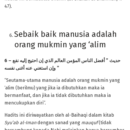
47).
Sebaik baik manusia adalah
orang mukmin yang ‘alim
6 –
الناس المؤمن العالم الذي إن احتيج إليه نفع
أفضل
”
حديث
وإن استغني عنه أغنى نفسه
”
“Seutama-utama manusia adalah orang mukmin yang
‘alim (berilmu) yang jika ia dibutuhkan maka ia
bermanfaat, dan jika ia tidak dibutuhkan maka ia
mencukupkan diri”.
Hadits ini diriwayatkan oleh al-Baihaqi dalam kitab
Syu’ab al-Iman
dengan sanad yang
mauquf
(tidak