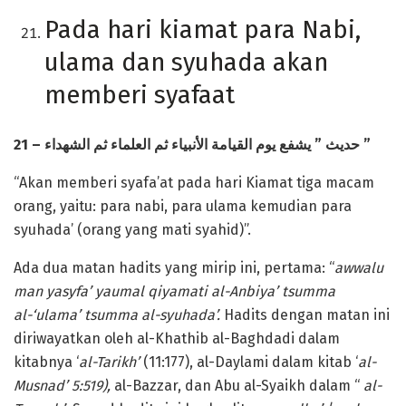
Pada hari kiamat para Nabi,
ulama dan syuhada akan
memberi syafaat
21 –
يوم القيامة الأنبياء ثم العلماء ثم الشهداء
يشفع
”
حديث
”
“Akan memberi syafa’at pada hari Kiamat tiga macam
orang, yaitu: para nabi, para ulama kemudian para
syuhada’ (orang yang mati syahid)”.
Ada dua matan hadits yang mirip ini, pertama: “
awwalu
man yasyfa’ yaumal qiyamati al-Anbiya’ tsumma
al-‘ulama’ tsumma al-syuhada’.
Hadits dengan matan ini
diriwayatkan oleh al-Khathib al-Baghdadi dalam
kitabnya ‘
al-Tarikh’
(11:177), al-Daylami dalam kitab ‘
al-
Musnad’ 5:519),
al-Bazzar, dan Abu al-Syaikh dalam “
al-