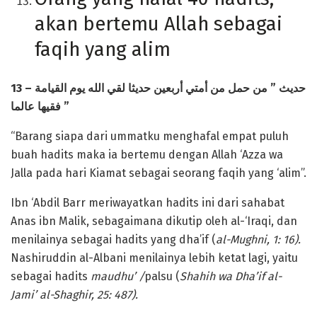
akan bertemu Allah sebagai
faqih yang alim
13 –
حمل من أمتي أربعين حديثا لقي الله يوم القيامة
من
”
حديث
فقيها عالما
”
“Barang siapa dari ummatku menghafal empat puluh
buah hadits maka ia bertemu dengan Allah ‘Azza wa
Jalla pada hari Kiamat sebagai seorang faqih yang ‘alim”.
Ibn ‘Abdil Barr meriwayatkan hadits ini dari sahabat
Anas ibn Malik, sebagaimana dikutip oleh al-‘Iraqi, dan
menilainya sebagai hadits yang dha’if (
al-Mughni, 1: 16).
Nashiruddin al-Albani menilainya lebih ketat lagi, yaitu
sebagai hadits
maudhu’ /
palsu (
Shahih wa Dha’if al-
Jami’ al-Shaghir, 25: 487).