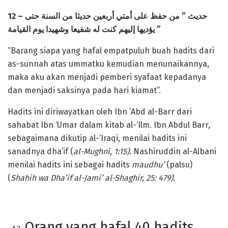
12 –
حفظ على أمتي أربعين حديثا من السنة حتى
من
”
حديث
يؤديها إليهم كنت له شفيعا وشهيدا يوم القيامة
”
“Barang siapa yang hafal empatpuluh buah hadits dari
as-sunnah atas ummatku kemudian menunaikannya,
maka aku akan menjadi pemberi syafaat kepadanya
dan menjadi saksinya pada hari kiamat”.
Hadits ini diriwayatkan oleh Ibn ‘Abd al-Barr dari
sahabat Ibn ‘Umar dalam kitab al-‘Ilm. Ibn Abdul Barr,
sebagaimana dikutip al-‘Iraqi, menilai hadits ini
sanadnya dha’if (
al-Mughni, 1:15).
Nashiruddin al-Albani
menilai hadits ini sebagai hadits
maudhu’
(palsu)
(
Shahih wa Dha’if al-Jami’ al-Shaghir, 25: 479).
Orang yang hafal 40 hadits,