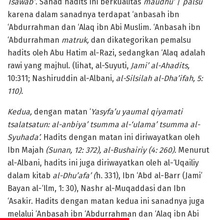
Tsawab’
. Sanad hadits ini berkualitas
maudhu’
/
palsu
karena dalam sanadnya terdapat ‘anbasah ibn
‘Abdurrahman dan ‘Alaq ibn Abi Muslim. ‘Anbasah ibn
‘Abdurrahman
matruk,
dan dikategorikan pemalsu
hadits oleh Abu Hatim al-Razi, sedangkan ‘Alaq adalah
rawi yang majhul. (lihat, al-Suyuti,
Jami’ al-Ahadits,
10:311; Nashiruddin al-Albani,
al-Silsilah al-Dha’ifah, 5:
110).
Kedua,
dengan matan ‘
Yasyfa’u yaumal qiyamati
tsalatsatun: al-anbiya’ tsumma al-‘ulama’ tsumma al-
Syuhada’.
Hadits dengan matan ini diriwayatkan oleh
Ibn Majah
(Sunan, 12: 372), al-Bushairiy (4: 260).
Menurut
al-Albani, hadits ini juga diriwayatkan oleh al-‘Uqailiy
dalam kitab
al-Dhu’afa’ (
h. 331), Ibn ‘Abd al-Barr (Jami’
Bayan al-‘Ilm, 1: 30), Nashr al-Muqaddasi dan Ibn
‘Asakir. Hadits dengan matan kedua ini sanadnya juga
melalui ‘Anbasah ibn ‘Abdurrahman dan ‘Alaq ibn Abi