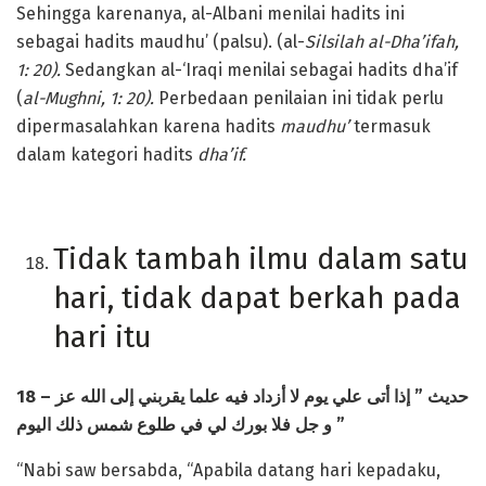
Sehingga karenanya, al-Albani menilai hadits ini
sebagai hadits maudhu’ (palsu). (al-
Silsilah al-Dha’ifah,
1: 20).
Sedangkan al-‘Iraqi menilai sebagai hadits dha’if
(
al-Mughni, 1: 20).
Perbedaan penilaian ini tidak perlu
dipermasalahkan karena hadits
maudhu’
termasuk
dalam kategori hadits
dha’if.
Tidak tambah ilmu dalam satu
hari, tidak dapat berkah pada
hari itu
18 –
أتى علي يوم لا أزداد فيه علما يقربني إلى الله عز
إذا
”
حديث
و جل فلا بورك لي في طلوع شمس ذلك اليوم
”
“Nabi saw bersabda, “Apabila datang hari kepadaku,