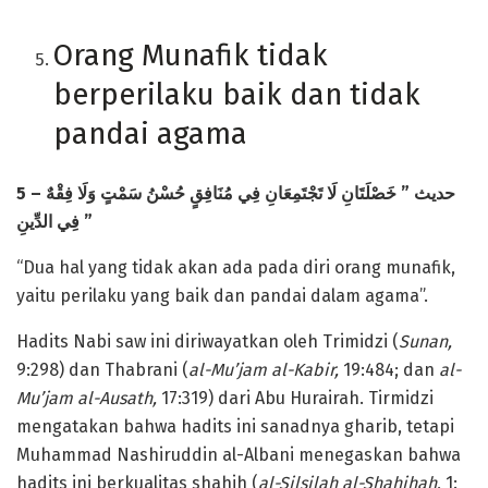
Orang Munafik tidak
berperilaku baik dan tidak
pandai agama
5 –
لَا تَجْتَمِعَانِ فِي مُنَافِقٍ حُسْنُ سَمْتٍ وَلَا فِقْهٌ
خَصْلَتَانِ
”
حديث
فِي الدِّينِ
”
“Dua hal yang tidak akan ada pada diri orang munafik,
yaitu perilaku yang baik dan pandai dalam agama”.
Hadits Nabi saw ini diriwayatkan oleh Trimidzi (
Sunan,
9:298) dan Thabrani (
al-Mu’jam al-Kabir,
19:484; dan
al-
Mu’jam al-Ausath,
17:319) dari Abu Hurairah. Tirmidzi
mengatakan bahwa hadits ini sanadnya gharib, tetapi
Muhammad Nashiruddin al-Albani menegaskan bahwa
hadits ini berkualitas shahih (
al-Silsilah al-Shahihah
, 1: