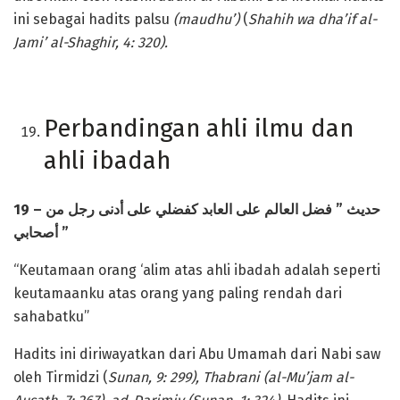
ini sebagai hadits palsu
(maudhu’)
(
Shahih wa dha’if al-
Jami’ al-Shaghir, 4: 320).
Perbandingan ahli ilmu dan
ahli ibadah
19 –
العالم على العابد كفضلي على أدنى رجل من
فضل
”
حديث
أصحابي
”
“Keutamaan orang ‘alim atas ahli ibadah adalah seperti
keutamaanku atas orang yang paling rendah dari
sahabatku”
Hadits ini diriwayatkan dari Abu Umamah dari Nabi saw
oleh Tirmidzi (
Sunan, 9: 299), Thabrani (al-Mu’jam al-