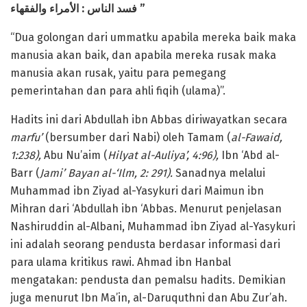
والفقهاء
الأمراء
:
فسد الناس
”
“Dua golongan dari ummatku apabila mereka baik maka
manusia akan baik, dan apabila mereka rusak maka
manusia akan rusak, yaitu para pemegang
pemerintahan dan para ahli fiqih (ulama)”.
Hadits ini dari Abdullah ibn Abbas diriwayatkan secara
marfu’
(bersumber dari Nabi) oleh Tamam (
al-Fawaid,
1:238),
Abu Nu’aim (
Hilyat al-Auliya’, 4:96),
Ibn ‘Abd al-
Barr (
Jami’ Bayan al-‘Ilm, 2: 291).
Sanadnya melalui
Muhammad ibn Ziyad al-Yasykuri dari Maimun ibn
Mihran dari ‘Abdullah ibn ‘Abbas. Menurut penjelasan
Nashiruddin al-Albani, Muhammad ibn Ziyad al-Yasykuri
ini adalah seorang pendusta berdasar informasi dari
para ulama kritikus rawi. Ahmad ibn Hanbal
mengatakan: pendusta dan pemalsu hadits. Demikian
juga menurut Ibn Ma’in, al-Daruquthni dan Abu Zur’ah.