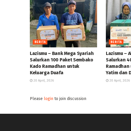
BERITA
BERITA
Lazismu – Bank Mega Syariah
Lazismu – A
Salurkan 100 Paket Sembako
Salurkan 4
Kado Ramadhan untuk
Ramadhan u
Keluarga Duafa
Yatim dan 
20 April, 2026
20 April, 2026
Please
login
to join discussion