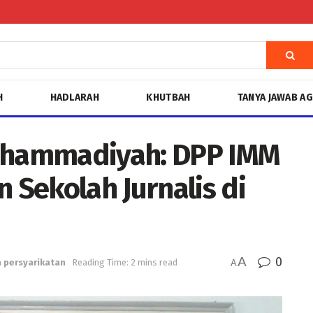
H
HADLARAH
KHUTBAH
TANYA JAWAB A
Muhammadiyah: DPP IMM
Sekolah Jurnalis di
A
0
 persyarikatan
Reading Time: 2 mins read
A