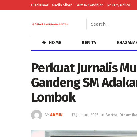
Disclaimer
Media Siber
Term & Condition
Privacy Policy
HOME
BERITA
KHAZANA
Perkuat Jurnalis 
Gandeng SM Adakan 
Lombok
BY
ADMIN
13 Januari, 2016
in
Berita
,
Dinamika