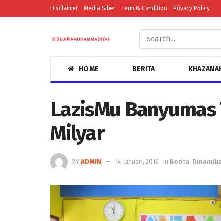
Disclaimer
Media Siber
Term & Condition
Privacy Policy
HOME
BERITA
KHAZANA
LazisMu Banyumas T
Milyar
BY
ADMIN
14 Januari, 2016
in
Berita
,
Dinamika