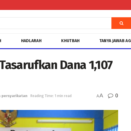
H
HADLARAH
KHUTBAH
TANYA JAWAB A
asarufkan Dana 1,107
A
0
 persyarikatan
Reading Time: 1 min read
A