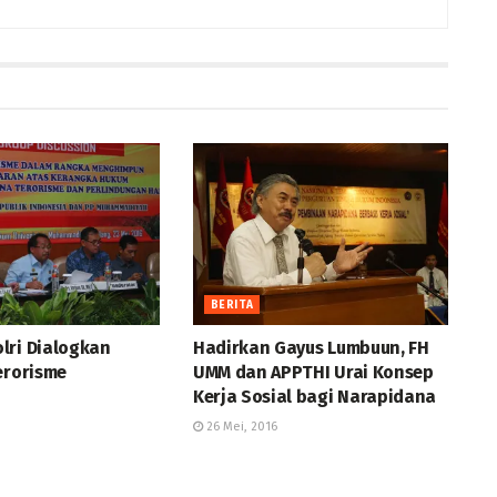
BERITA
lri Dialogkan
Hadirkan Gayus Lumbuun, FH
erorisme
UMM dan APPTHI Urai Konsep
Kerja Sosial bagi Narapidana
26 Mei, 2016