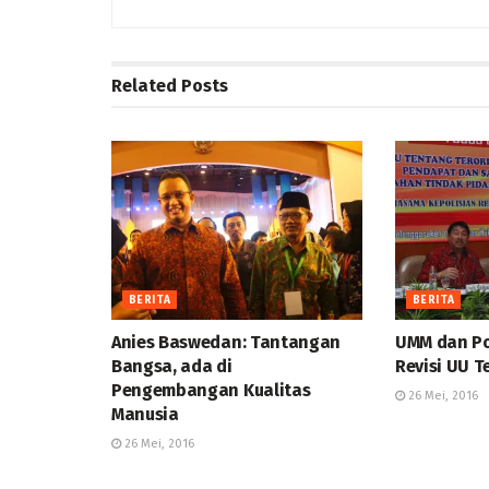
Related
Posts
BERITA
BERITA
Anies Baswedan: Tantangan
UMM dan Po
Bangsa, ada di
Revisi UU T
Pengembangan Kualitas
26 Mei, 2016
Manusia
26 Mei, 2016