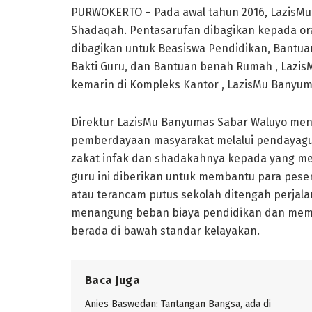
PURWOKERTO – Pada awal tahun 2016, LazisM
Shadaqah. Pentasarufan dibagikan kepada ora
dibagikan untuk Beasiswa Pendidikan, Bantua
Bakti Guru, dan Bantuan benah Rumah , Lazis
kemarin di Kompleks Kantor , LazisMu Banyumas
Direktur LazisMu Banyumas Sabar Waluyo men
pemberdayaan masyarakat melalui pendayagun
zakat infak dan shadakahnya kepada yang me
guru ini diberikan untuk membantu para pese
atau terancam putus sekolah ditengah perja
menangung beban biaya pendidikan dan mem
berada di bawah standar kelayakan.
Baca Juga
Anies Baswedan: Tantangan Bangsa, ada di