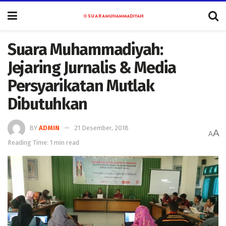
Suara Muhammadiyah:
Jejaring Jurnalis & Media
Persyarikatan Mutlak
Dibutuhkan
BY
ADMIN
21 Desember, 2018
A
A
Reading Time: 1 min read