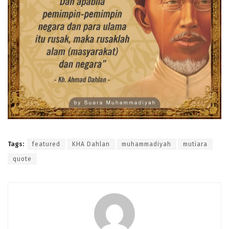
Tags:
featured
KHA Dahlan
muhammadiyah
mutiara
quote