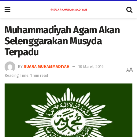
Muhammadiyah Agam Akan
Selenggarakan Musyda
Terpadu
BY
SUARA MUHAMMADIYAH
18 Maret, 2016
A
A
Reading Time: 1 min read