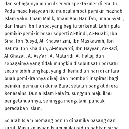
dan sebagainya muncul secara spektakuler di era itu.
Pada masa kejayaan itu muncul empat pemikir mazhab
Islam yakni Imam Malik, Imam Abu Hanifah, Imam Syafii,
dan Imam Ibn Hanbal yang begitu terkenal. Lahir pula
pemikir-pemikir besar seperti Al-Kindi, Al-Farabi, Ibn
Sina, Ibn Rusyd, Al-Khawarizmi, Ibn Maskaweih, Ibn
Batuta, Ibn Khaldun, Al-Mawardi, Ibn Hayyan, Ar-Razi,
Al-Ghazali, Al-Asy‘ari, Al-Maturidi, Al-Hallaj, dan
sebagainya yang tidak mungkin disebut satu persatu
secara lebih lengkap, yang di kemudian hari di antara
buah pemikirannya dikaji dan memberi inspirasi bagi
pemikir-pemikir di dunia Barat setalah bangkit di era
Renasains. Dunia Islam kala itu sungguh maju ilmu
pengetahuannya, sehingga mengalami puncak
peradaban Islam.
Sejarah Islam memang penuh dinamika pasang dan
surut. Masa kejayaan Islam mulai redup bahkan sirna