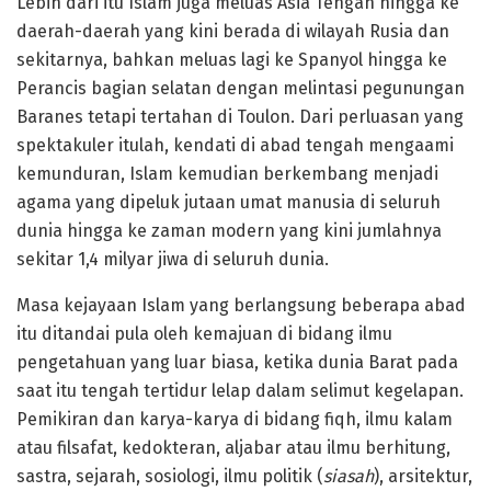
Lebih dari itu Islam juga meluas Asia Tengah hingga ke
daerah-daerah yang kini berada di wilayah Rusia dan
sekitarnya, bahkan meluas lagi ke Spanyol hingga ke
Perancis bagian selatan dengan melintasi pegunungan
Baranes tetapi tertahan di Toulon. Dari perluasan yang
spektakuler itulah, kendati di abad tengah mengaami
kemunduran, Islam kemudian berkembang menjadi
agama yang dipeluk jutaan umat manusia di seluruh
dunia hingga ke zaman modern yang kini jumlahnya
sekitar 1,4 milyar jiwa di seluruh dunia.
Masa kejayaan Islam yang berlangsung beberapa abad
itu ditandai pula oleh kemajuan di bidang ilmu
pengetahuan yang luar biasa, ketika dunia Barat pada
saat itu tengah tertidur lelap dalam selimut kegelapan.
Pemikiran dan karya-karya di bidang fiqh, ilmu kalam
atau filsafat, kedokteran, aljabar atau ilmu berhitung,
sastra, sejarah, sosiologi, ilmu politik (
siasah
), arsitektur,