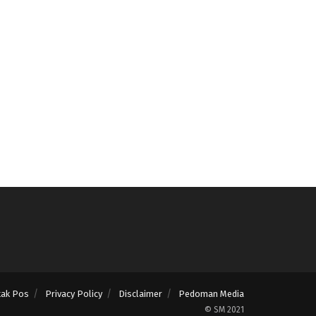
tak Pos
Privacy Policy
Disclaimer
Pedoman Media
© SM 2021