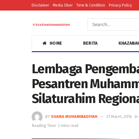
Disclaimer
Media Siber
Term & Condition
Privacy Policy
HOME
BERITA
KHAZANA
Lembaga Pengemb
Pesantren Muhamm
Silaturahim Region
BY
SUARA MUHAMMADIYAH
21 Maret, 2016
in
Reading Time: 2 mins read