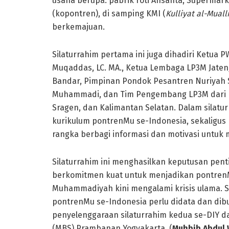
usaha berupa: pabrik roti Ahsanta, Supermar
(kopontren), di samping KMI (
Kulliyat al-Mual
berkemajuan.
Silaturrahim pertama ini juga dihadiri Ketu
Muqaddas, LC. MA., Ketua Lembaga LP3M Jaten
Bandar, Pimpinan Pondok Pesantren Nuriyah S
Muhammadi, dan Tim Pengembang LP3M dari po
Sragen, dan Kalimantan Selatan. Dalam silatu
kurikulum pontrenMu se-Indonesia, sekaligus
rangka berbagi informasi dan motivasi untu
Silaturrahim ini menghasilkan keputusan pen
berkomitmen kuat untuk menjadikan pontrenM
Muhammadiyah kini mengalami krisis ulama. S
pontrenMu se-Indonesia perlu didata dan dibuk
penyelenggaraan silaturrahim kedua se-DIY d
(MBS) Prambanan Yogyakarta. (
Muhbib Abdul