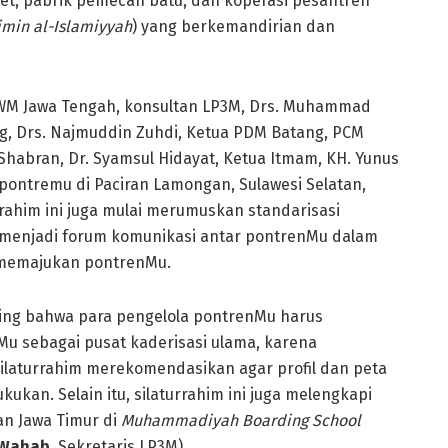
ket, pabrik pemecah batu, dan koperasi pesantren
limin al-Islamiyyah
) yang berkemandirian dan
a PWM Jawa Tengah, konsultan LP3M, Drs. Muhammad
g, Drs. Najmuddin Zuhdi, Ketua PDM Batang, PCM
habran, Dr. Syamsul Hidayat, Ketua Itmam, KH. Yunus
ntremu di Paciran Lamongan, Sulawesi Selatan,
rrahim ini juga mulai merumuskan standarisasi
 menjadi forum komunikasi antar pontrenMu dalam
k memajukan pontrenMu.
ting bahwa para pengelola pontrenMu harus
u sebagai pusat kaderisasi ulama, karena
ilaturrahim merekomendasikan agar profil dan peta
ukan. Selain itu, silaturrahim ini juga melengkapi
an Jawa Timur di
Muhammadiyah Boarding School
 Wahab
, Sekretaris LP3M)