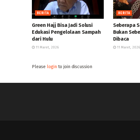
BERITA
BERITA
Green Hajj Bisa Jadi Solusi
Seberapa S
Edukasi Pengelolaan Sampah
Bukan Sebe
dari Hulu
Dibaca
11 Maret, 2026
11 Maret, 2026
Please
login
to join discussion