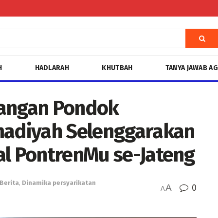
H
HADLARAH
KHUTBAH
TANYA JAWAB A
angan Pondok
adiyah Selenggarakan
al PontrenMu se-Jateng
Berita
,
Dinamika persyarikatan
A
0
A