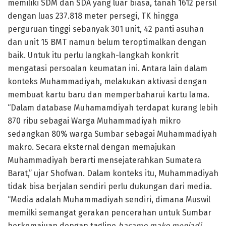
memiliki SDM dan SDA yang luar biasa, tanah 1612 persil
dengan luas 237.818 meter persegi, TK hingga
perguruan tinggi sebanyak 301 unit, 42 panti asuhan
dan unit 15 BMT namun belum teroptimalkan dengan
baik. Untuk itu perlu langkah-langkah konkrit
mengatasi persoalan keumatan ini. Antara lain dalam
konteks Muhammadiyah, melakukan aktivasi dengan
membuat kartu baru dan memperbaharui kartu lama.
“Dalam database Muhamamdiyah terdapat kurang lebih
870 ribu sebagai Warga Muhammadiyah mikro
sedangkan 80% warga Sumbar sebagai Muhammadiyah
makro. Secara eksternal dengan memajukan
Muhammadiyah berarti mensejaterahkan Sumatera
Barat,” ujar Shofwan. Dalam konteks itu, Muhammadiyah
tidak bisa berjalan sendiri perlu dukungan dari media.
“Media adalah Muhammadiyah sendiri, dimana Muswil
memilki semangat gerakan pencerahan untuk Sumbar
berkemajuan dengan tagline
basamo mako menjadi
,