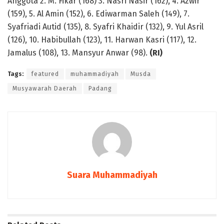
Anggota 2. M. Fikar (168) 3. Nasri Nasir (162), 4. Azwir
(159), 5. Al Amin (152), 6. Ediwarman Saleh (149), 7.
Syafriadi Autid (135), 8. Syafri Khaidir (132), 9. Yul Asril
(126), 10. Habibullah (123), 11. Harwan Kasri (117), 12.
Jamalus (108), 13. Mansyur Anwar (98).
(RI)
Tags:
featured
muhammadiyah
Musda
Musyawarah Daerah
Padang
Suara Muhammadiyah