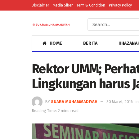
Disclaimer
Media Siber
Term & Condition
Privacy Policy
HOME
BERITA
KHAZANA
Rektor UMM; Perha
Lingkungan harus J
BY
SUARA MUHAMMADIYAH
30 Maret, 2016
in
Reading Time: 2 mins read