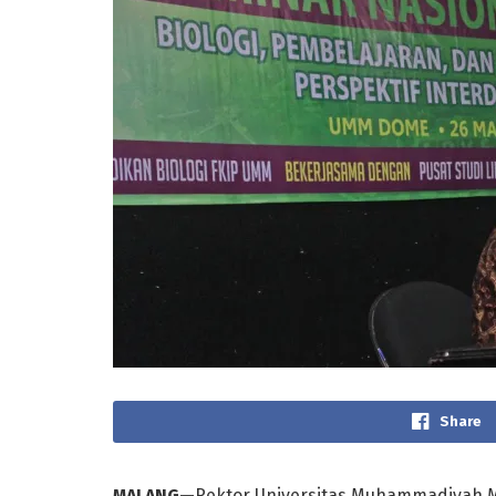
Share
MALANG—
Rektor Universitas Muhammadiyah M