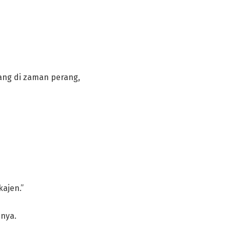
ang di zaman perang,
ajen.”
nnya.