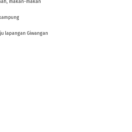
rumah, makan-makan
g kampung
ju lapangan Giwangan