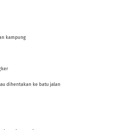
alan kampung
gker
lau dihentakan ke batu jalan