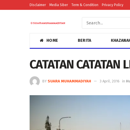
Disclaimer
Media Siber
Term & Condition
Privacy Policy
HOME
BERITA
KHAZANA
CATATAN CATATAN 
BY
SUARA MUHAMMADIYAH
3 April, 2016
in
H