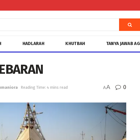
H
HADLARAH
KHUTBAH
TANYA JAWAB A
LEBARAN
A
0
umaniora
Reading Time: 4 mins read
A