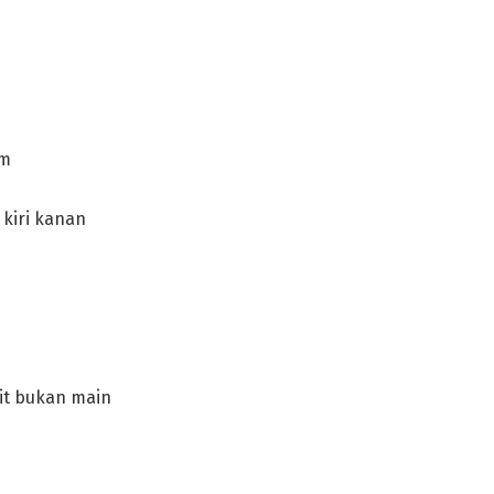
am
 kiri kanan
s
it bukan main