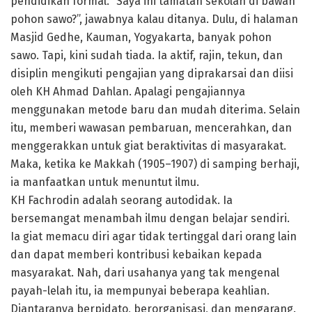
pendidikan formal. “Saya ini tamatan sekolah di bawah
pohon sawo?”, jawabnya kalau ditanya. Dulu, di halaman
Masjid Gedhe, Kauman, Yogyakarta, banyak pohon
sawo. Tapi, kini sudah tiada. Ia aktif, rajin, tekun, dan
disiplin mengikuti pengajian yang diprakarsai dan diisi
oleh KH Ahmad Dahlan. Apalagi pengajiannya
menggunakan metode baru dan mudah diterima. Selain
itu, memberi wawasan pembaruan, mencerahkan, dan
menggerakkan untuk giat beraktivitas di masyarakat.
Maka, ketika ke Makkah (1905–1907) di samping berhaji,
ia manfaatkan untuk menuntut ilmu.
KH Fachrodin adalah seorang autodidak. Ia
bersemangat menambah ilmu dengan belajar sendiri.
Ia giat memacu diri agar tidak tertinggal dari orang lain
dan dapat memberi kontribusi kebaikan kepada
masyarakat. Nah, dari usahanya yang tak mengenal
payah-lelah itu, ia mempunyai beberapa keahlian.
Diantaranya berpidato, berorganisasi, dan mengarang.