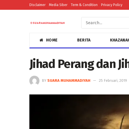
Disclaimer
Media Siber
Term & Condition
Privacy Policy
HOME
BERITA
KHAZANA
Jihad Perang dan J
BY
SUARA MUHAMMADIYAH
25 Februari, 2019