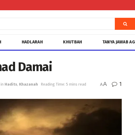
H
HADLARAH
KHUTBAH
TANYA JAWAB A
ihad Damai
A
1
in
Hadits
,
Khazanah
Reading Time: 5 mins read
A