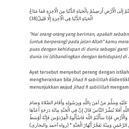
ْتُمْ إِلَى الْأَرْضِ أَرَضِيتُمْ بِالْحَيَاةِ الدُّنْيَا مِنَ الْآخِرَةِ فَمَا مَتَاعُ
الْحَيَاةِ الدُّنْيَا فِي الْآخِرَةِ إِلَّا قَلِيلٌ(38)
“Hai orang-orang yang beriman, apakah sebabn
(untuk berperang) pada jalan Allah” kamu mera
puas dengan kehidupan di dunia sebagai ganti
dunia ini (dibandingkan dengan kehidupan) di a
Ayat tersebut menyebut perang dengan istila
mengherankan bila
jihad fi sabilillah
diidentik
menunjukkan wujud
jihad fi sabilillah
mengambi
َيْهِ وَسَلَّمَ مَنْ آمَنَ بِاللَّهِ وَبِرَسُولِهِ وَأَقَامَ الصَّلاةَ وَصَامَ
هِ أَفَلا نُبَشِّرُ النَّاسَ قَالَ إِنَّ فِي الْجَنَّةِ مِائَةَ دَرَجَةٍ أَعَدَّهَا
وَالْأَرْضِ فَإِذَا سَأَلْتُمُ اللَّهَ فَاسْأَلُوهُ الْفِرْدَوْسَ فَإِنَّهُ أَوْسَطُ
َرْشُ الرَّحْمَنِ وَمِنْهُ تَفَجَّرُ أَنْهَارُ الْجَنَّةِ * (رواه أحمد والبخارى