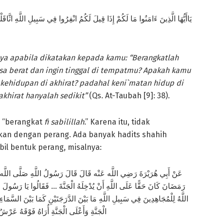
يَاأَيُّهَا الَّذِينَ ءَامَنُوا مَا لَكُمْ إِذَا قِيلَ لَكُمُ انْفِرُوا فِي سَبِيلِ اللَّهِ اثَّاقَل
ya apabila dikatakan kepada kamu: “Berangkatlah
sa berat dan ingin tinggal di tempatmu? Apakah kamu
 kehidupan di akhirat? padahal keni`matan hidup di
khirat hanyalah sedikit”
(Qs. At-Taubah [9]: 38).
h “berangkat
fi sabilillah
.” Karena itu, tidak
kan dengan perang. Ada banyak hadits shahih
l bentuk perang, misalnya:
عَنْ أَبِي هُرَيْرَةَ رَضِي اللَّه عَنْه قَالَ قَالَ رَسُولُ اللَّهِ صَلَّى اللَّه عَل
رَمَضَانَ كَانَ حَقًّا عَلَى اللَّهِ أَنْ يُدْخِلَهُ الْجَنَّةَ … فَقَالُوا يَا رَسُولَ اللَّ
اللَّهُ لِلْمُجَاهِدِينَ فِي سَبِيلِ اللَّهِ مَا بَيْنَ الدَّرَجَتَيْنِ كَمَا بَيْنَ السَّمَاءِ 
الْجَنَّةِ وَأَعْلَى الْجَنَّةِ أُرَاهُ فَوْقَهُ ع)