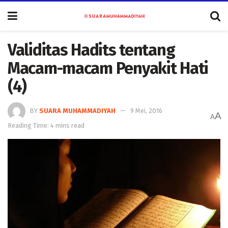
Validitas Hadits tentang
Macam-macam Penyakit Hati
(4)
BY
SUARA MUHAMMADIYAH
9 Mei, 2016
A
A
Reading Time: 4 mins read