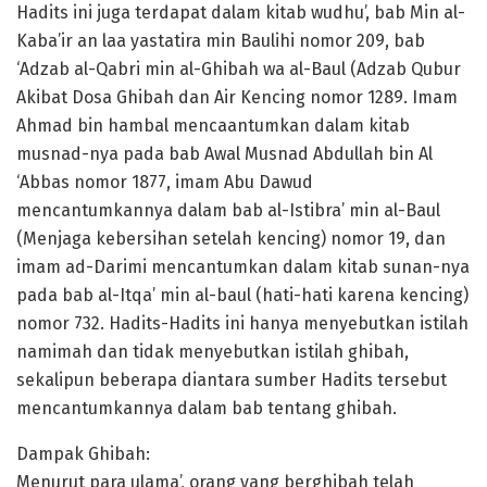
Hadits ini juga terdapat dalam kitab wudhu’, bab Min al-
Kaba’ir an laa yastatira min Baulihi nomor 209, bab
‘Adzab al-Qabri min al-Ghibah wa al-Baul (Adzab Qubur
Akibat Dosa Ghibah dan Air Kencing nomor 1289. Imam
Ahmad bin hambal mencaantumkan dalam kitab
musnad-nya pada bab Awal Musnad Abdullah bin Al
‘Abbas nomor 1877, imam Abu Dawud
mencantumkannya dalam bab al-Istibra’ min al-Baul
(Menjaga kebersihan setelah kencing) nomor 19, dan
imam ad-Darimi mencantumkan dalam kitab sunan-nya
pada bab al-Itqa’ min al-baul (hati-hati karena kencing)
nomor 732. Hadits-Hadits ini hanya menyebutkan istilah
namimah dan tidak menyebutkan istilah ghibah,
sekalipun beberapa diantara sumber Hadits tersebut
mencantumkannya dalam bab tentang ghibah.
Dampak Ghibah:
Menurut para ulama’, orang yang berghibah telah