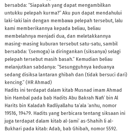
bersabda: “Siapakah yang dapat mengambilkan
untukku pelepah kurma?” Aku pun dapat mendahului
laki-laki lain dengan membawa pelepah tersebut, lalu
kami memberikannya kepada beliau, beliau
membelahnya menjadi dua, dan meletakkannya
masing-masing kuburan tersebut satu-satu, sambil
bersabda: ‘(semoga) ia diringankan (siksanya) selagi
pelepah tersebut masih basah.” Kemudian beliau
melanjutkan sabdanya: “Sesungguhnya keduanya
sedang disiksa lantaran ghibah dan (tidak bersuci dari)
kencing.” (HR Ahmad)
Hadits ini terdapat dalam kitab Musnad imam Ahmad
bin Hambal pada bab Hadits Abu Bakrah Nafi’ bin Al
Harits bin Kaladah Radliyallahu ta’ala ‘anhu, nomor
19516, 19479. Hadits yang berbicara tentang siksaan ini
juga terdapat dalam kitab al-Jami’ as-Shahih li al-
Bukhari pada kitab: Adab, bab Ghibah, nomor 5592.