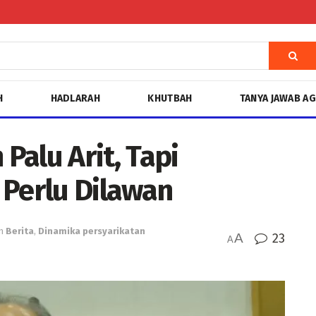
H
HADLARAH
KHUTBAH
TANYA JAWAB A
 Palu Arit, Tapi
 Perlu Dilawan
n
Berita
,
Dinamika persyarikatan
A
23
A