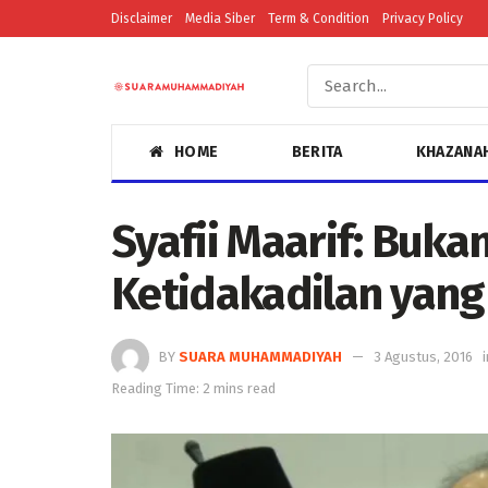
Disclaimer
Media Siber
Term & Condition
Privacy Policy
HOME
BERITA
KHAZANA
Syafii Maarif: Bukan
Ketidakadilan yang
BY
SUARA MUHAMMADIYAH
3 Agustus, 2016
i
Reading Time: 2 mins read