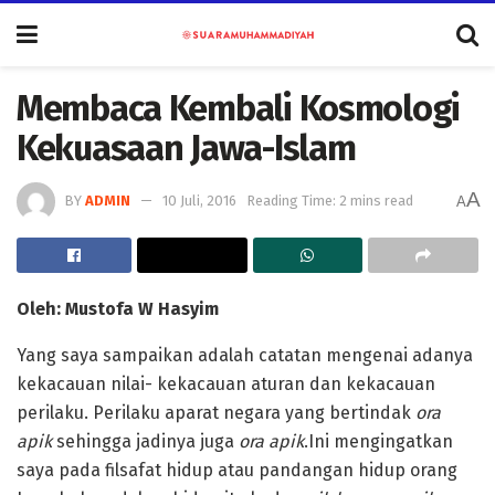
Membaca Kembali Kosmologi
Kekuasaan Jawa-Islam
A
BY
ADMIN
10 Juli, 2016
Reading Time: 2 mins read
A
Oleh: Mustofa W Hasyim
Yang saya sampaikan adalah catatan mengenai adanya
kekacauan nilai- kekacauan aturan dan kekacauan
perilaku. Perilaku aparat negara yang bertindak
ora
apik
sehingga jadinya juga
ora apik
.Ini mengingatkan
saya pada filsafat hidup atau pandangan hidup orang