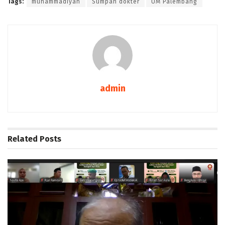
Tags:
muhammadiyah
Sumpah dokter
UM Palembang
admin
Related
Posts