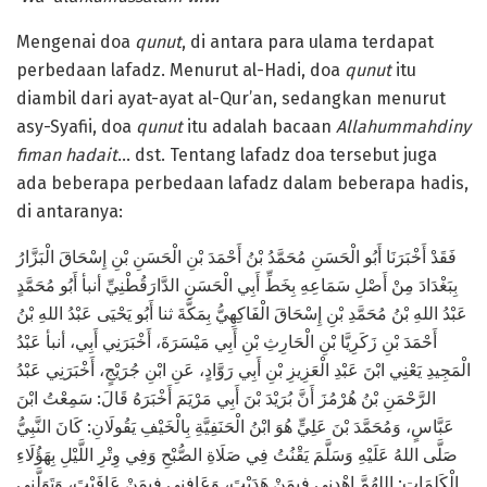
Mengenai doa
qunut
, di antara para ulama terdapat
perbedaan lafadz. Menurut al-Hadi, doa
qunut
itu
diambil dari ayat-ayat al-Qur’an, sedangkan menurut
asy-Syafii, doa
qunut
itu adalah bacaan
Allahummahdiny
fiman hadait
… dst. Tentang lafadz doa tersebut juga
ada beberapa perbedaan lafadz dalam beberapa hadis,
di antaranya:
فَقَدْ أَخْبَرَنَا أَبُو الْحَسَنِ مُحَمَّدُ بْنُ أَحْمَدَ بْنِ الْحَسَنِ بْنِ إِسْحَاقَ الْبَزَّارُ
بِبَغْدَادَ مِنْ أَصْلِ سَمَاعِهِ بِخَطِّ أَبِي الْحَسَنِ الدَّارَقُطْنِيِّ أنبأ أَبُو مُحَمَّدٍ
عَبْدُ اللهِ بْنُ مُحَمَّدِ بْنِ إِسْحَاقَ الْفَاكِهِيُّ بِمَكَّةَ ثنا أَبُو يَحْيَى عَبْدُ اللهِ بْنُ
أَحْمَدَ بْنِ زَكَرِيَّا بْنِ الْحَارِثِ بْنِ أَبِي مَيْسَرَةَ، أَخْبَرَنِي أَبِي، أنبأ عَبْدُ
الْمَجِيدِ يَعْنِي ابْنَ عَبْدِ الْعَزِيزِ بْنِ أَبِي رَوَّادٍ، عَنِ ابْنِ جُرَيْجٍ، أَخْبَرَنِي عَبْدُ
الرَّحْمَنِ بْنُ هُرْمُزَ أَنَّ بُرَيْدَ بْنَ أَبِي مَرْيَمَ أَخْبَرَهُ قَالَ: سَمِعْتُ ابْنَ
عَبَّاسٍ، وَمُحَمَّدَ بْنَ عَلِيٍّ هُوَ ابْنُ الْحَنَفِيَّةِ بِالْخَيْفِ يَقُولَانِ: كَانَ النَّبِيُّ
صَلَّى اللهُ عَلَيْهِ وَسَلَّمَ يَقْنُتُ فِي صَلَاةِ الصُّبْحِ وَفِي وِتْرِ اللَّيْلِ بِهَؤُلَاءِ
الْكَلِمَاتِ: اللهُمَّ اهْدِنِي فِيمَنْ هَدَيْتَ، وَعَافِنِي فِيمَنْ عَافَيْتَ، وَتَوَلَّنِي