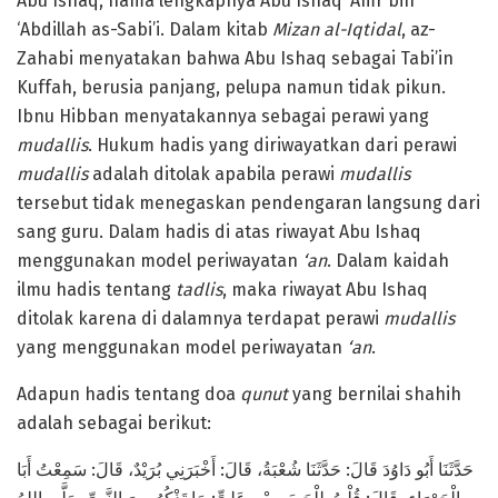
Abu Ishaq, nama lengkapnya Abu Ishaq ‘Amr bin
‘Abdillah as-Sabi’i. Dalam kitab
Mizan al-Iqtidal
, az-
Zahabi menyatakan bahwa Abu Ishaq sebagai Tabi’in
Kuffah, berusia panjang, pelupa namun tidak pikun.
Ibnu Hibban menyatakannya sebagai perawi yang
mudallis
. Hukum hadis yang diriwayatkan dari perawi
mudallis
adalah ditolak apabila perawi
mudallis
tersebut tidak menegaskan pendengaran langsung dari
sang guru. Dalam hadis di atas riwayat Abu Ishaq
menggunakan model periwayatan
‘an
. Dalam kaidah
ilmu hadis tentang
tadlis
, maka riwayat Abu Ishaq
ditolak karena di dalamnya terdapat perawi
mudallis
yang menggunakan model periwayatan
‘an
.
Adapun hadis tentang doa
qunut
yang bernilai shahih
adalah sebagai berikut:
حَدَّثَنَا أَبُو دَاوُدَ قَالَ: حَدَّثَنَا شُعْبَةُ، قَالَ: أَخْبَرَنِي بُرَيْدٌ، قَالَ: سَمِعْتُ أَبَا