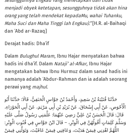
sesungguhnya Engkau Yang menetapkan dan tidak
menjadi obyek ketetapan, sesungguhnya tidak akan hina
orang yang telah mendekat kepadaMu, wahai Tuhanku,
Maha Suci dan Maha Tinggi lah Engkau).”
[H.R. al-Baihaqi
dan ‘Abd ar-Razaq]
Derajat hadis: Dha’if
Dalam
Bulughul Maram
, Ibnu Hajar menyatakan bahwa
hadis ini dha’if. Dalam
Nataji’ al-Afkar
, Ibnu Hajar
mengatakan bahwa Ibnu Hurmuz dalam sanad hadis ini
namanya adalah ‘Abdur-Rahman dan ia adalah seorang
perawi yang
majhul
.
حَدَّثَنَا قُتَيْبَةُ بْنُ سَعِيدٍ، وَأَحْمَدُ بْنُ جَوَّاسٍ الْحَنَفِيُّ، قَالَا: حَدَّثَنَا أَبُو
الْأَحْوَصِ، عَنْ أَبِي إِسْحَاقَ، عَنْ بُرَيْدِ بْنِ أَبِي مَرْيَمَ، عَنْ أَبِي الْحَوْرَاءِ،
قَالَ: قَالَ الْحَسَنُ بْنُ عَلِيٍّ رَضِيَ عَنْهُمَا: عَلَّمَنِي رَسُولُ صَلَّى عَلَيْهِ
وَسَلَّمَ كَلِمَاتٍ أَقُولُهُنَّ فِي الْوِتْرِ، – قَالَ ابْنُ جَوَّاسٍ فِي قُنُوتِ الْوِتْرِ:
اللَّهُمَّ اهْدِنِي فِيمَنْ هَدَيْتَ، وَعَافِنِي فِيمَنْ عَافَيْتَ، وَتَوَلَّنِي فِيمَنْ