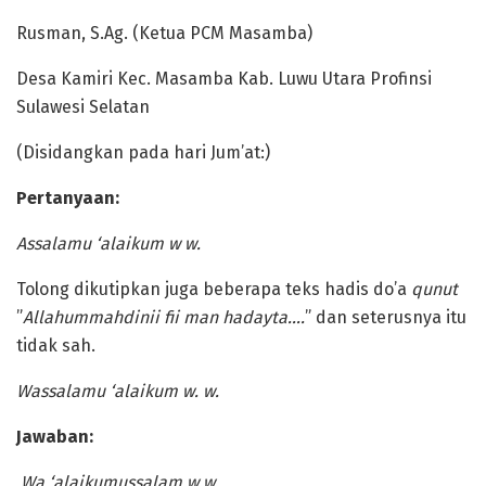
Rusman, S.Ag. (Ketua PCM Masamba)
Desa Kamiri Kec. Masamba Kab. Luwu Utara Profinsi
Sulawesi Selatan
(Disidangkan pada hari Jum’at:)
Pertanyaan:
Assalamu ‘alaikum w w.
Tolong dikutipkan juga beberapa teks hadis do’a
qunut
”
Allahummahdinii fii man hadayta….
” dan seterusnya itu
tidak sah.
Wassalamu ‘alaikum w. w.
Jawaban:
Wa ‘alaikumussalam w.w.