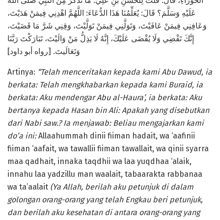
الْحَوْرَاءِ، قَالَ: قُلْتُ لِلْحَسَنِ بْنِ عَلِيٍّ: مَا تَذْكُرُ مِنَ النَّبِيِّ صَلَّى اللهُ
عَلَيْهِ وَسَلَّمَ؟ قَالَ: يُعَلِّمُنَا هَذَا الدُّعَاءَ: اللَّهُمَّ اهْدِنِي فِيمَنْ هَدَيْتَ،
وَعَافِنِي فِيمَنْ عَافَيْتَ، وَتَوَلَّنِي فِيمَنْ تَوَلَّيْتَ، وَقِنِي شَرَّ مَا قَضَيْتَ،
إِنَّكَ تَقْضِي وَلَا يُقْضَى عَلَيْكَ، إِنَّهُ لَا يَذِلُّ مَنْ وَالَيْتَ، تَبَارَكْتَ رَبَّنَا
وَتَعَالَيتَ. [رواه أبو داود]
Artinya:
“T
elah menceritakan kepada
k
ami
Abu Dawud, ia
berkata: Telah mengkhabarkan kepada kami Buraid, ia
berkata: Aku mendengar Abu al-Haura’, ia berkata: Aku
bertanya kepada Hasan bin Ali: Apakah yang disebutkan
dari Nabi saw.? Ia menjawab: Beliau mengajarkan kami
do’a ini:
Allaahummah dinii fiiman hadait, wa ‘aafinii
fiiman ‘aafait, wa tawallii fiiman tawallait, wa qinii syarra
maa qadhait, innaka taqdhii wa laa yuqdhaa ‘alaik,
innahu laa yadzillu man waalait, tabaarakta rabbanaa
wa ta’aalait
(Ya Allah, berilah aku petunjuk di dalam
golongan orang-orang yang te
l
ah Engkau beri petunjuk,
dan berilah aku kesehatan di antara orang-orang yang