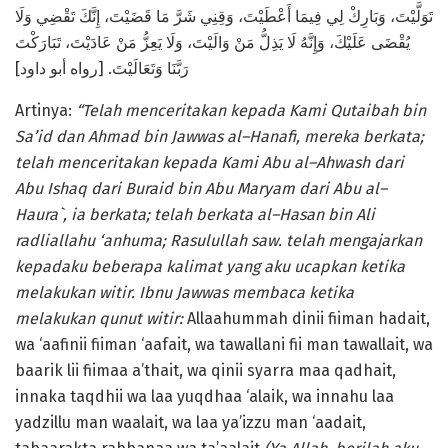
تَوَلَّيْتَ، وَبَارِكْ لِي فِيمَا أَعْطَيْتَ، وَقِنِي شَرَّ مَا قَضَيْتَ، إِنَّكَ تَقْضِي وَلَا
يُقْضَى عَلَيْكَ، وَإِنَّهُ لَا يَذِلُّ مَنْ وَالَيْتَ، وَلَا يَعِزُّ مَنْ عَادَيْتَ، تَبَارَكْتَ
رَبَّنَا وَتَعَالَيْتَ. [رواه أبو داود]
Artinya:
“
Telah menceritakan kepada Kami Qutaibah bin
Sa’id dan Ahmad bin Jawwas
a
l
–
Hanafi
,
mereka berkata;
telah menceritakan kepada Kami Abu
a
l
–
Ahwash dari
Abu Ishaq dari Buraid bin Abu Maryam dari Abu
a
l
–
Haura`, ia berkata; telah berkata
a
l
–
Hasan bin Ali
radliallahu ‘anhuma; Rasulullah saw
.
telah mengajarkan
kepada
ku
beberapa kalimat yang aku ucapkan ketika
melakukan witir. Ibnu Jawwas membaca ketika
melakukan qunut witir:
Allaahummah dinii fiiman hadait,
wa ‘aafinii fiiman ‘aafait, wa tawallani fii man tawallait, wa
baarik lii fiimaa a’thait, wa qinii syarra maa qadhait,
innaka taqdhii wa laa yuqdhaa ‘alaik, wa innahu laa
yadzillu man waalait, wa laa ya’izzu man ‘aadait,