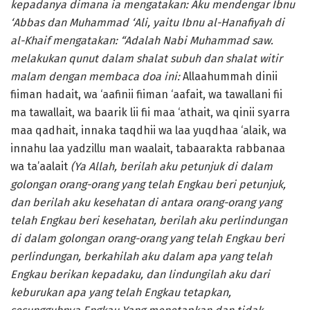
kepadanya dimana ia mengatakan: Aku mendengar Ibnu
‘Abbas dan Muhammad ‘Ali, yaitu Ibnu al-Hanafiyah di
al-Khaif mengatakan: “Adalah Nabi Muhammad saw.
melakukan qunut dalam shalat subuh dan shalat witir
malam dengan membaca doa ini:
Allaahummah dinii
fiiman hadait, wa ‘aafinii fiiman ‘aafait, wa tawallani fii
ma tawallait, wa baarik lii fii maa ‘athait, wa qinii syarra
maa qadhait, innaka taqdhii wa laa yuqdhaa ‘alaik, wa
innahu laa yadzillu man waalait, tabaarakta rabbanaa
wa ta’aalait
(Ya Allah, berilah aku petunjuk di dalam
golongan orang-orang yang telah Engkau beri petunjuk,
dan berilah aku kesehatan di antara orang-orang yang
telah Engkau beri kesehatan, berilah aku perlindungan
di dalam golongan orang-orang yang telah Engkau beri
perlindungan, berkahilah aku dalam apa yang telah
Engkau berikan kepadaku, dan lindungilah aku dari
keburukan apa yang telah Engkau tetapkan,