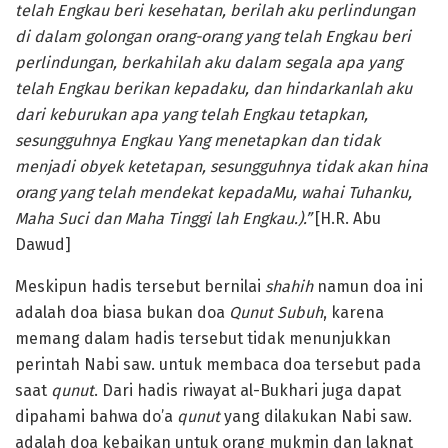
telah Engkau beri kesehatan, berilah aku perlindungan
di dalam golongan orang-orang yang telah Engkau beri
perlindungan, berkahilah aku dalam segala apa yang
telah Engkau berikan kepadaku, dan hindarkanlah aku
dari keburukan apa yang telah Engkau tetapkan,
sesungguhnya Engkau Yang menetapkan dan tidak
menjadi obyek ketetapan, sesungguhnya tidak akan hina
orang yang telah mendekat kepadaMu, wahai Tuhanku,
Maha Suci dan Maha Tinggi lah Engkau.)
.”
[H.R. Abu
Dawud]
Meskipun hadis tersebut bernilai
shahih
namun doa ini
adalah doa biasa bukan doa
Qunut
Subuh
, karena
memang dalam hadis tersebut tidak menunjukkan
perintah Nabi saw. untuk membaca doa tersebut pada
saat
qunut
. Dari hadis riwayat al-Bukhari juga dapat
dipahami bahwa do’a
qunut
yang dilakukan Nabi saw.
adalah doa kebaikan untuk orang mukmin dan laknat