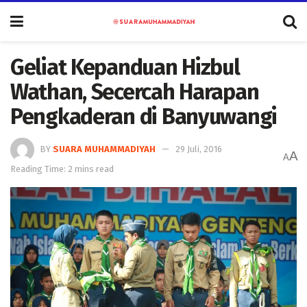
Geliat Kepanduan Hizbul
Wathan, Secercah Harapan
Pengkaderan di Banyuwangi
BY
SUARA MUHAMMADIYAH
29 Juli, 2016
A
A
Reading Time: 2 mins read