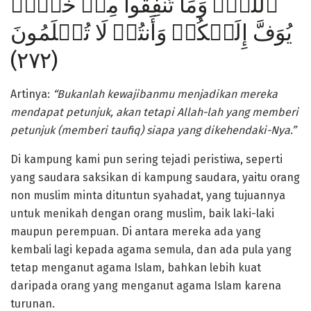
ٱللَّهِۚ وَمَا تُنفِقُواْ مِنۡ خَيۡرٖ
يُوَفَّ إِلَيۡكُمۡ وَأَنتُمۡ لَا تُظۡلَمُونَ
(٢٧٢)
Artinya:
“Bukanlah kewajibanmu menjadikan mereka
mendapat petunjuk, akan tetapi Allah-lah yang memberi
petunjuk (memberi taufiq) siapa yang dikehendaki-Nya.”
Di kampung kami pun sering tejadi peristiwa, seperti
yang saudara saksikan di kampung saudara, yaitu orang
non muslim minta dituntun syahadat, yang tujuannya
untuk menikah dengan orang muslim, baik laki-laki
maupun perempuan. Di antara mereka ada yang
kembali lagi kepada agama semula, dan ada pula yang
tetap menganut agama Islam, bahkan lebih kuat
daripada orang yang menganut agama Islam karena
turunan.