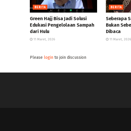
BERITA
BERITA
Green Hajj Bisa Jadi Solusi
Seberapa S
Edukasi Pengelolaan Sampah
Bukan Sebe
dari Hulu
Dibaca
11 Maret, 2026
11 Maret, 2026
Please
login
to join discussion