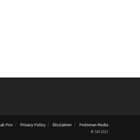
tak Pos
Privacy Policy
Disclaimer
Pedoman Media
© SM 2021