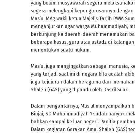
yang belum musyawarah segera melaksanakan m
segera melengkapi kepengurusannya dengan P
Mas’ul MAg wakil ketua Majelis Tarjih PWM Su
menganjurkan agar warga Muhammadiyah, men
berkunjung ke daerah-daerah menemukan ban
beberapa kasus, guru atau ustadz di kalang
menentukan suatu hukum.
Mas’ul juga mengingatkan sebagai manusia, ke
yang terjadi saat ini di negara kita adalah aki
juga kejujuran dalam beragama dan memahami 
Shaleh (GAS) yang dipandu oleh Dasril Suar.
Dalam pengantarnya, Mas’ul menyampaikan b
Binjai, SD Muhammadiyah 1 sudah banyak mela
bahkan sampai ke luar negeri. Panitia pemb
Dalam kegiatan Gerakan Amal Shaleh (GAS) ter