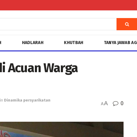
H
HADLARAH
KHUTBAH
TANYA JAWAB A
di Acuan Warga
in
Dinamika persyarikatan
A
0
A