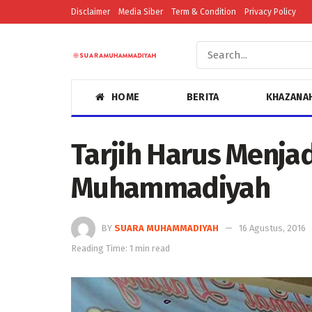
Disclaimer
Media Siber
Term & Condition
Privacy Policy
HOME
BERITA
KHAZANA
Tarjih Harus Menja
Muhammadiyah
BY
SUARA MUHAMMADIYAH
16 Agustus, 2016
Reading Time: 1 min read