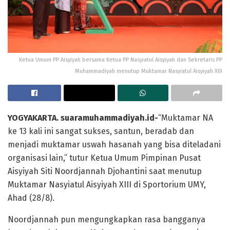
Ketua Umum PP Aisyiyah bersama Ketua PP Nasyiatul Aisyiyah dan Sekretaris PP
Muhammadiyah menutup Muktamar Nasyiatul Aisyiyah XIII
YOGYAKARTA. suaramuhammadiyah.id-
“Muktamar NA
ke 13 kali ini sangat sukses, santun, beradab dan
menjadi muktamar uswah hasanah yang bisa diteladani
organisasi lain,” tutur Ketua Umum Pimpinan Pusat
Aisyiyah Siti Noordjannah Djohantini saat menutup
Muktamar Nasyiatul Aisyiyah XIII di Sportorium UMY,
Ahad (28/8).
Noordjannah pun mengungkapkan rasa bangganya