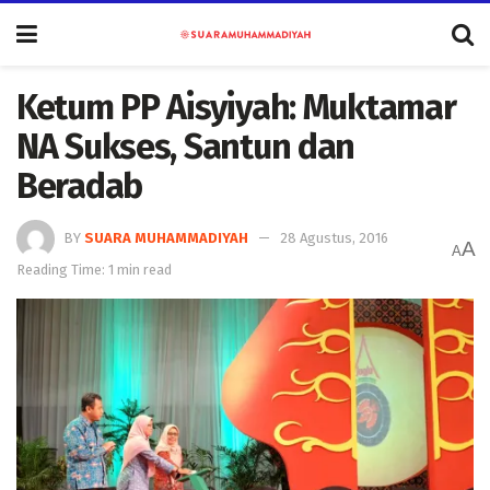
Ketum PP Aisyiyah: Muktamar
NA Sukses, Santun dan
Beradab
BY
SUARA MUHAMMADIYAH
28 Agustus, 2016
A
A
Reading Time: 1 min read