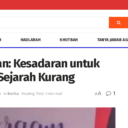
H
HADLARAH
KHUTBAH
TANYA JAWAB A
an: Kesadaran untuk
ejarah Kurang
A
1
6
in
Berita
Reading Time: 1 min read
A