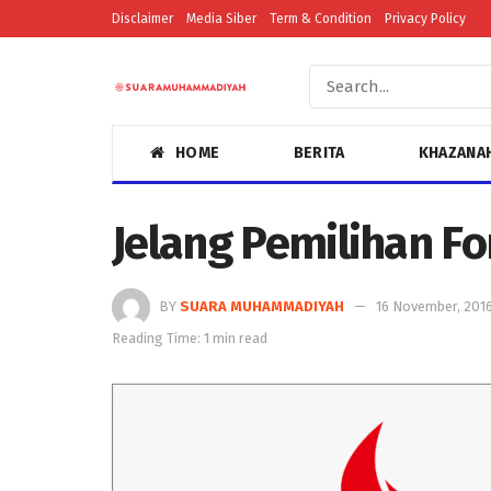
Disclaimer
Media Siber
Term & Condition
Privacy Policy
HOME
BERITA
KHAZANA
Jelang Pemilihan F
BY
SUARA MUHAMMADIYAH
16 November, 201
Reading Time: 1 min read