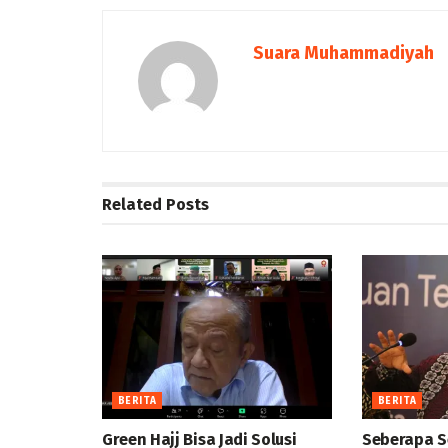
Suara Muhammadiyah
Related
Posts
BERITA
BERITA
Green Hajj Bisa Jadi Solusi
Seberapa S