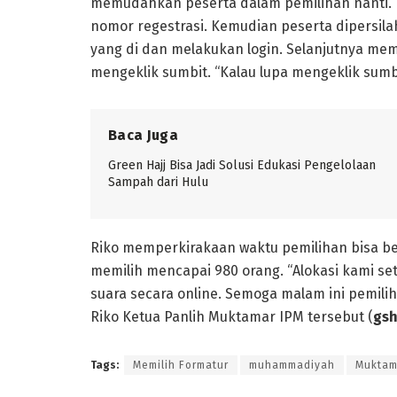
memudahkan peserta dalam pemilihan nanti. Ta
nomor regestrasi. Kemudian peserta dipersi
yang di dan melakukan login. Selanjutnya me
mengeklik sumbit. “Kalau lupa mengeklik sumbi
Baca Juga
Green Hajj Bisa Jadi Solusi Edukasi Pengelolaan
Sampah dari Hulu
Riko memperkirakaan waktu pemilihan bisa be
memilih mencapai 980 orang. “Alokasi kami set
suara secara online. Semoga malam ini pemiliha
Riko Ketua Panlih Muktamar IPM tersebut (
gs
Tags:
Memilih Formatur
muhammadiyah
Muktam