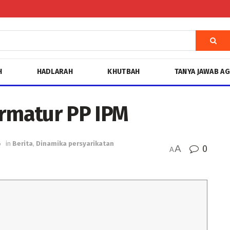
H
HADLARAH
KHUTBAH
TANYA JAWAB A
ormatur PP IPM
6
in
Berita
,
Dinamika persyarikatan
A
0
A