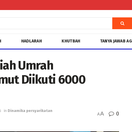
H
HADLARAH
KHUTBAH
TANYA JAWAB A
diah Umrah
ut Diikuti 6000
6
in
Dinamika persyarikatan
A
0
A