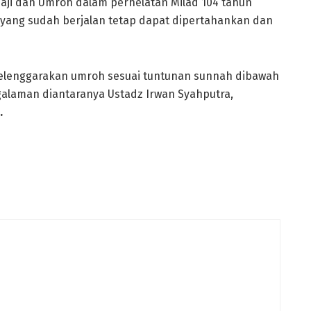
ji dan Umroh dalam perhelatan Milad 104 tahun
ng sudah berjalan tetap dapat dipertahankan dan
elenggarakan umroh sesuai tuntunan sunnah dibawah
alaman diantaranya Ustadz Irwan Syahputra,
.