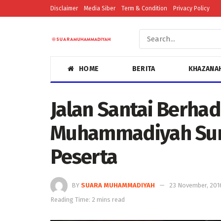
Disclaimer
Media Siber
Term & Condition
Privacy Policy
HOME
BERITA
KHAZANA
Jalan Santai Berha
Muhammadiyah Sum
Peserta
BY
SUARA MUHAMMADIYAH
23 November, 201
Reading Time: 2 mins read