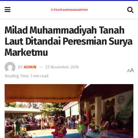
Milad Muhammadiyah Tanah
Laut Ditandai Peresmian Surya
Marketmu
BY
ADMIN
23 November, 2016
A
A
Reading Time: 1 min read