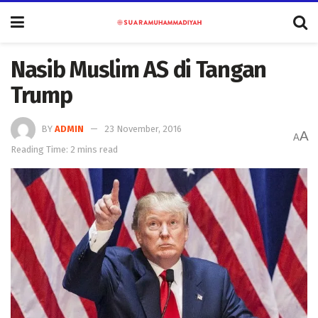
Nasib Muslim AS di Tangan
Trump
BY
ADMIN
23 November, 2016
A
A
Reading Time: 2 mins read