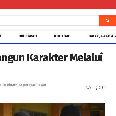
H
HADLARAH
KHUTBAH
TANYA JAWAB A
ngun Karakter Melalui
6
in
Dinamika persyarikatan
A
0
A