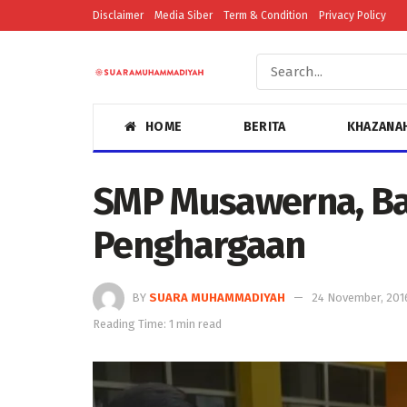
Disclaimer
Media Siber
Term & Condition
Privacy Policy
HOME
BERITA
KHAZANA
SMP Musawerna, Ba
Penghargaan
BY
SUARA MUHAMMADIYAH
24 November, 201
Reading Time: 1 min read