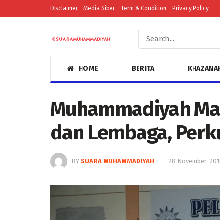
Disclaimer
Media Siber
Term & Condition
Privacy Policy
HOME
BERITA
KHAZANA
Muhammadiyah Mage
dan Lembaga, Perku
BY
SUARA MUHAMMADIYAH
28 November, 201