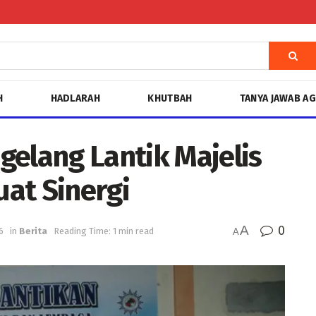
H
HADLARAH
KHUTBAH
TANYA JAWAB A
lang Lantik Majelis
at Sinergi
A
0
6
in
Berita
Reading Time: 1 min read
A