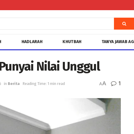
H
HADLARAH
KHUTBAH
TANYA JAWAB A
Punyai Nilai Unggul
A
1
6
in
Berita
Reading Time: 1 min read
A