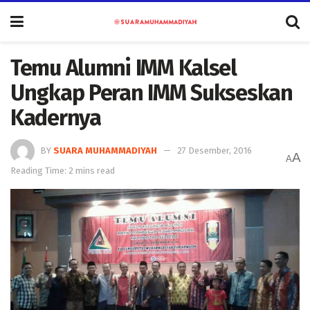
Temu Alumni IMM Kalsel
Ungkap Peran IMM Sukseskan
Kadernya
BY
SUARA MUHAMMADIYAH
27 Desember, 2016
A
A
Reading Time: 2 mins read