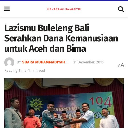
Lazismu Buleleng Bali
Serahkan Dana Kemanusiaan
untuk Aceh dan Bima
BY
SUARA MUHAMMADIYAH
31 Desember, 2016
A
A
Reading Time: 1 min read