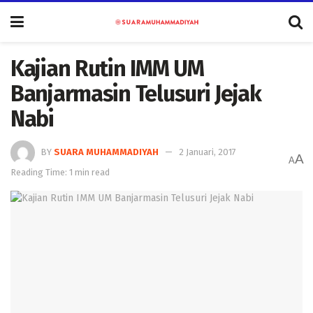
Kajian Rutin IMM UM
Banjarmasin Telusuri Jejak
Nabi
BY
SUARA MUHAMMADIYAH
2 Januari, 2017
A
A
Reading Time: 1 min read