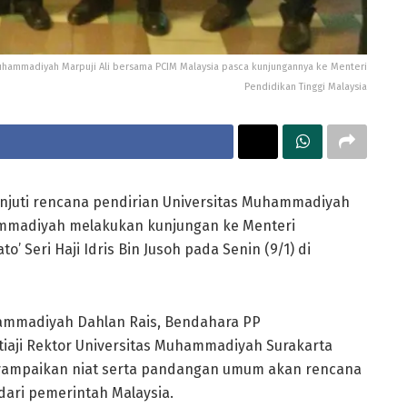
hammadiyah Marpuji Ali bersama PCIM Malaysia pasca kunjungannya ke Menteri
Pendidikan Tinggi Malaysia
juti rencana pendirian Universitas Muhammadiyah
ammadiyah melakukan kunjungan ke Menteri
’ Seri Haji Idris Bin Jusoh pada Senin (9/1) di
ammadiyah Dahlan Rais, Bendahara PP
iaji Rektor Universitas Muhammadiyah Surakarta
yampaikan niat serta pandangan umum akan rencana
dari pemerintah Malaysia.