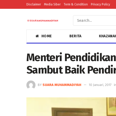
Disclaimer
Media Siber
Term & Condition
Privacy Policy
HOME
BERITA
KHAZANA
Menteri Pendidikan
Sambut Baik Pendir
BY
SUARA MUHAMMADIYAH
10 Januari, 2017
i