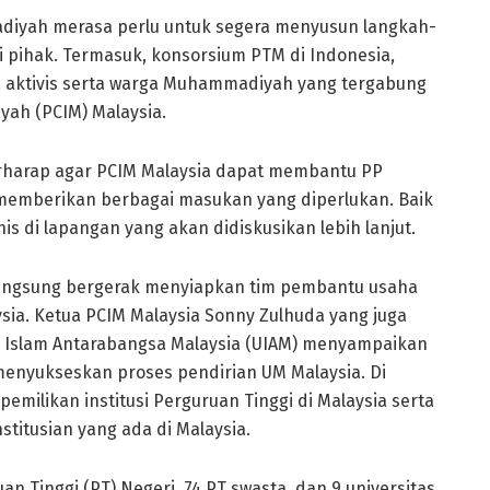
iyah merasa perlu untuk segera menyusun langkah-
 pihak. Termasuk, konsorsium PTM di Indonesia,
ya aktivis serta warga Muhammadiyah yang tergabung
ah (PCIM) Malaysia.
harap agar PCIM Malaysia dapat membantu PP
memberikan berbagai masukan yang diperlukan. Baik
s di lapangan yang akan didiskusikan lebih lanjut.
 langsung bergerak menyiapkan tim pembantu usaha
sia. Ketua PCIM Malaysia Sonny Zulhuda yang juga
 Islam Antarabangsa Malaysia (UIAM) menyampaikan
menyukseskan proses pendirian UM Malaysia. Di
emilikan institusi Perguruan Tinggi di Malaysia serta
nstitusian yang ada di Malaysia.
uan Tinggi (PT) Negeri, 74 PT swasta, dan 9 universitas