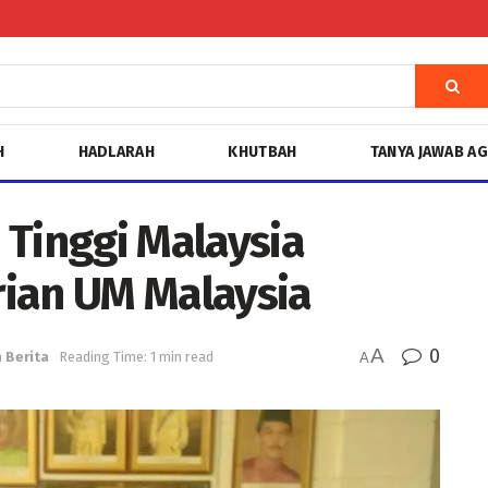
H
HADLARAH
KHUTBAH
TANYA JAWAB A
 Tinggi Malaysia
ian UM Malaysia
A
0
n
Berita
Reading Time: 1 min read
A