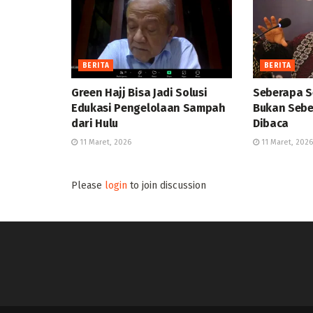
BERITA
BERITA
Green Hajj Bisa Jadi Solusi
Seberapa S
Edukasi Pengelolaan Sampah
Bukan Sebe
dari Hulu
Dibaca
11 Maret, 2026
11 Maret, 2026
Please
login
to join discussion