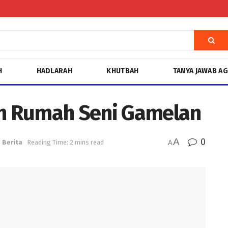
H
HADLARAH
KHUTBAH
TANYA JAWAB A
an Rumah Seni Gamelan
A
0
n
Berita
Reading Time: 2 mins read
A