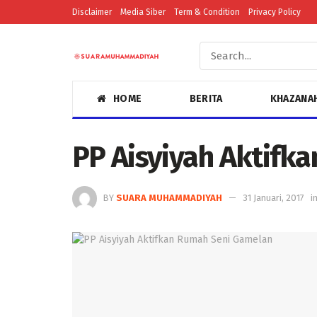
Disclaimer
Media Siber
Term & Condition
Privacy Policy
HOME
BERITA
KHAZANA
PP Aisyiyah Aktifk
BY
SUARA MUHAMMADIYAH
31 Januari, 2017
i