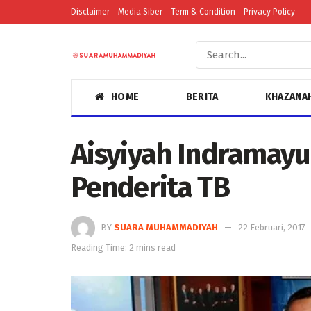
Disclaimer
Media Siber
Term & Condition
Privacy Policy
HOME
BERITA
KHAZANA
Aisyiyah Indramayu
Penderita TB
BY
SUARA MUHAMMADIYAH
22 Februari, 2017
Reading Time: 2 mins read