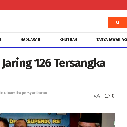
H
HADLARAH
KHUTBAH
TANYA JAWAB A
 Jaring 126 Tersangka
in
Dinamika persyarikatan
A
0
A