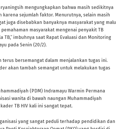
uryaningsih mengungkapkan bahwa masih sedikitnya
n karena sejumlah faktor. Menurutnya, selain masih
ngat juga disebabkan banyaknya masyarakat yang malu
mnya pemahaman masyarakat mengenai penyakit TB
 TB,” imbuhnya saat Rapat Evaluasi dan Monitoring
ayu pada Senin (20/2).
ah terus bersemangat dalam menjalankan tugas ini.
kader akan tambah semangat untuk melakukan tugas
 Muhammadiyah (PDM) Indramayu Warmin Permana
isasi wanita di bawah naungan Muhammadiyah
ader TB HIV kali ini sangat tepat.
anisasi yang sangat peduli terhadap pendidikan dan
nya Panti Kesejahteraan Oemat (PKO) yang berdiri di