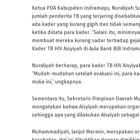
Ketua PDA Kabupaten Indramayu, Nuraliyah S
jumlah penderita TB yang terjaring disebabka
ada kader yang kurang gigih dan tidak sema
ketika didata para kader. “Selain itu, mini
membuat mereka kurang sadar terhadap gejala
Kader TB HIV Aisyiyah di Aula Bank BJB Indram
Nuraliyah berharap, para kader TB HIV Aisyiy
“Mudah-mudahan setelah evaluasi ini, para 
mulia ini,” ungkapnya.
Sementara itu, Sekretaris Pimpinan Daerah
mengatakan bahwa Aisyiyah merupakan organ
sehingga apa yang dilakukan Aisyiyah sebagai k
Muhammadiyah, lanjut Warmin, merupakan org
kesehatan. Hal ini dibuktikan dengan dimiliki