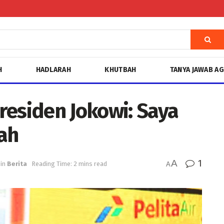
H
HADLARAH
KHUTBAH
TANYA JAWAB A
residen Jokowi: Saya
ah
A
1
in
Berita
Reading Time: 2 mins read
A