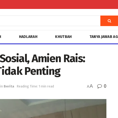
H
HADLARAH
KHUTBAH
TANYA JAWAB A
Sosial, Amien Rais:
 Tidak Penting
A
0
in
Berita
Reading Time: 1 min read
A