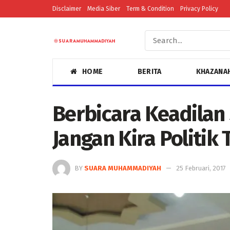
Disclaimer
Media Siber
Term & Condition
Privacy Policy
HOME
BERITA
KHAZANA
Berbicara Keadilan 
Jangan Kira Politik
BY
SUARA MUHAMMADIYAH
25 Februari, 2017