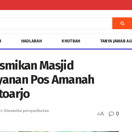
H
HADLARAH
KHUTBAH
TANYA JAWAB A
esmikan Masjid
yanan Pos Amanah
oarjo
in
Dinamika persyarikatan
A
0
A