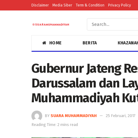
Disclaimer
Media Siber
Term & Condition
Privacy Policy
HOME
BERITA
KHAZANA
Gubernur Jateng R
Darussalam dan La
Muhammadiyah Kut
BY
SUARA MUHAMMADIYAH
25 Februari, 2017
Reading Time: 2 mins read