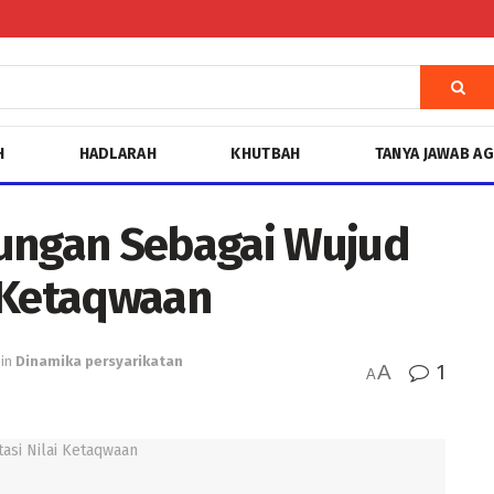
H
HADLARAH
KHUTBAH
TANYA JAWAB A
kungan Sebagai Wujud
 Ketaqwaan
in
Dinamika persyarikatan
A
1
A