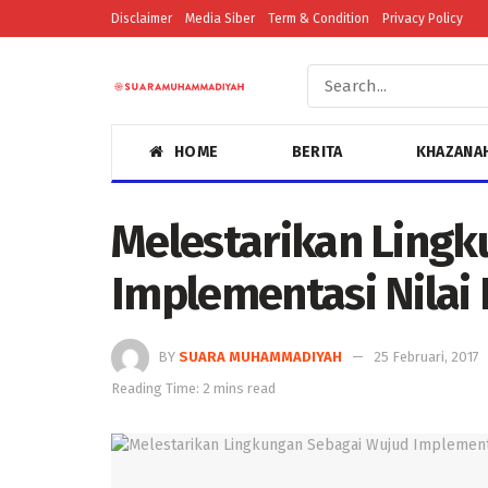
Disclaimer
Media Siber
Term & Condition
Privacy Policy
HOME
BERITA
KHAZANA
Melestarikan Ling
Implementasi Nilai
BY
SUARA MUHAMMADIYAH
25 Februari, 2017
Reading Time: 2 mins read