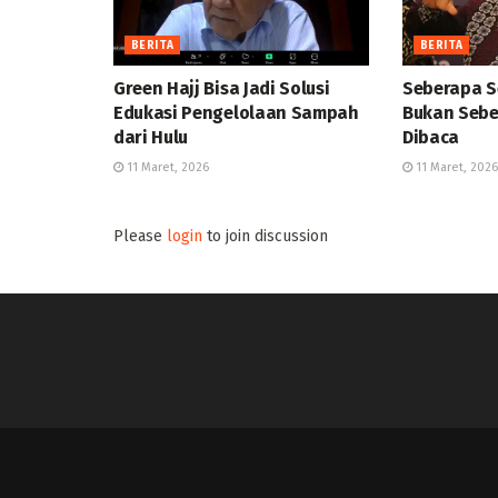
BERITA
BERITA
Green Hajj Bisa Jadi Solusi
Seberapa S
Edukasi Pengelolaan Sampah
Bukan Sebe
dari Hulu
Dibaca
11 Maret, 2026
11 Maret, 2026
Please
login
to join discussion