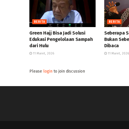
BERITA
BERITA
Green Hajj Bisa Jadi Solusi
Seberapa S
Edukasi Pengelolaan Sampah
Bukan Sebe
dari Hulu
Dibaca
11 Maret, 2026
11 Maret, 2026
Please
login
to join discussion