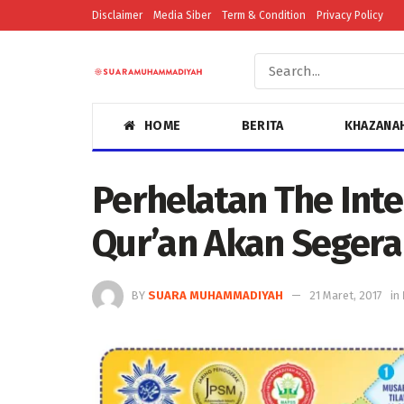
Disclaimer
Media Siber
Term & Condition
Privacy Policy
HOME
BERITA
KHAZANA
Perhelatan The Int
Qur’an Akan Segera
BY
SUARA MUHAMMADIYAH
21 Maret, 2017
in