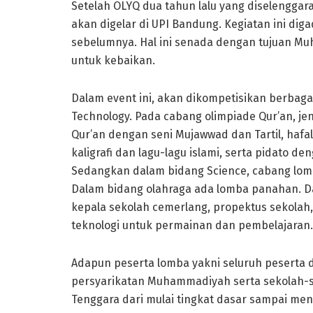
Setelah OLYQ dua tahun lalu yang diselenggar
akan digelar di UPI Bandung. Kegiatan ini di
sebelumnya. Hal ini senada dengan tujuan M
untuk kebaikan.
Dalam event ini, akan dikompetisikan berbaga
Technology. Pada cabang olimpiade Qur’an, j
Qur’an dengan seni Mujawwad dan Tartil, hafa
kaligrafi dan lagu-lagu islami, serta pidato 
Sedangkan dalam bidang Science, cabang lomb
Dalam bidang olahraga ada lomba panahan. Da
kepala sekolah cemerlang, propektus sekolah,
teknologi untuk permainan dan pembelajaran.
Adapun peserta lomba yakni seluruh peserta d
persyarikatan Muhammadiyah serta sekolah-se
Tenggara dari mulai tingkat dasar sampai me