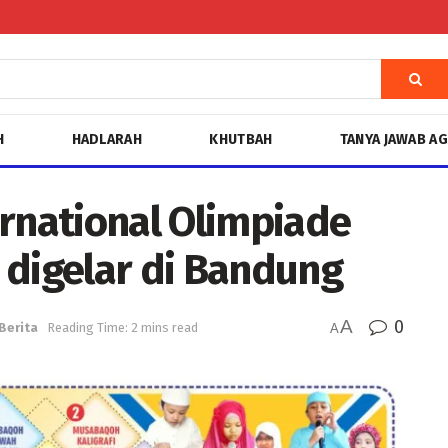
H
HADLARAH
KHUTBAH
TANYA JAWAB A
ernational Olimpiade
 digelar di Bandung
A
0
Berita
Reading Time: 2 mins read
A